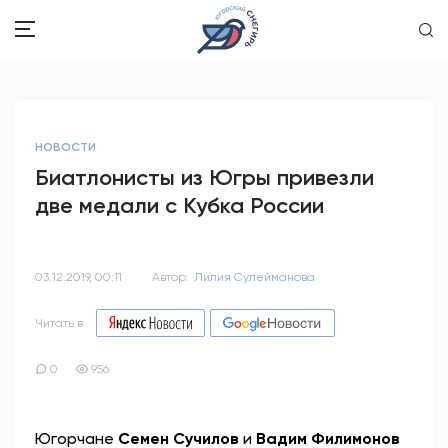
ЗДОРОВЬЕ
НОВОСТИ
ОБЩЕСТВО
Биатлонисты из Югры привезли
две медали с Кубка России
ОБРАЗОВАНИЕ
ПСИХОЛОГИЯ
03.12.2019, 00:11
Автор:
Лилия Сулейманова
КУЛЬТУРА
Читать в
СПОРТ
0
956
ВОПРОС-ОТВЕТ
Югорчане
Семен Сучилов
ЭТО У НАС СЕМЕЙНОЕ
и
Вадим Филимонов