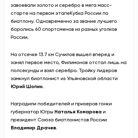
завоевали золото и серебро в мега масс-
АНТИТЕРРОР
старте на первом этапеКубка России по
биатлону. Одновременно за звание лучшего
НОВОСТИ
боролись 60 спортсменов из разных уголков
России.
ОФИЦИАЛЬНО
На отсечке 13.7 км Сучилов вышел вперед и
занял первое место, Филимонов отстал лишь на
80,93
93,19
полсекунды и взял серебро. Тройку лидеров
замкнул биатлонист из Ульяновской области
Юрий Шопин
.
Вход / Регистрация
Наградили победителей и призеров гонки
губернатор Югры
Наталья Комарова
и
президент Союза биатлонистов России
Владимир Драчев
.