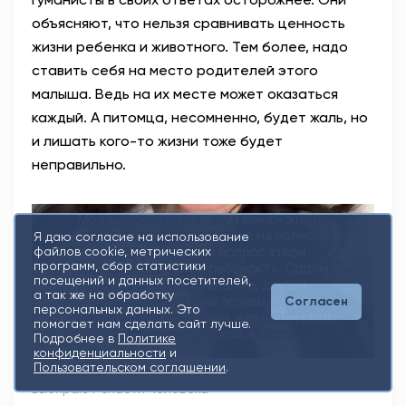
объясняют, что нельзя сравнивать ценность
жизни ребенка и животного. Тем более, надо
ставить себя на место родителей этого
малыша. Ведь на их месте может оказаться
каждый. А питомца, несомненно, будет жаль, но
и лишать кого-то жизни тоже будет
неправильно.
Я даю согласие на использование
файлов cookie, метрических
программ, сбор статистики
посещений и данных посетителей,
а так же на обработку
Согласен
персональных данных. Это
помогает нам сделать сайт лучше.
Подробнее в
Политике
конфиденциальности
и
Пользовательском соглашении
.
Некоторые в шоке с того, сколько людей не
выбирают спасти человека