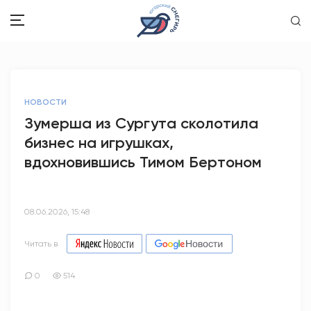
ЗДОРОВЬЕ
НОВОСТИ
ОБЩЕСТВО
Зумерша из Сургута сколотила
бизнес на игрушках,
ОБРАЗОВАНИЕ
вдохновившись Тимом Бертоном
ПСИХОЛОГИЯ
КУЛЬТУРА
08.06.2026, 15:48
СПОРТ
Читать в
ВОПРОС-ОТВЕТ
0
514
ЭТО У НАС СЕМЕЙНОЕ