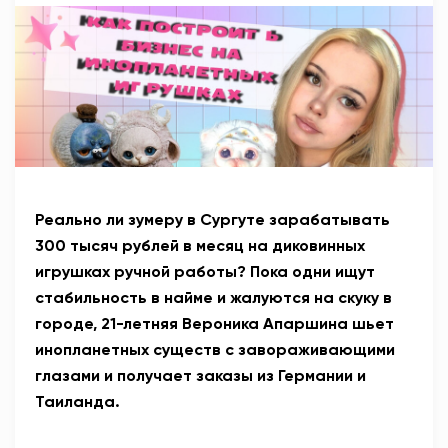
АНТИТЕРРОР
НОВОСТИ
ОФИЦИАЛЬНО
82,17
94,84
Реально ли зумеру в Сургуте зарабатывать
300 тысяч рублей в месяц на диковинных
игрушках ручной работы? Пока одни ищут
Вход / Регистрация
стабильность в найме и жалуются на скуку в
городе, 21-летняя Вероника Апаршина шьет
инопланетных существ с завораживающими
глазами и получает заказы из Германии и
Таиланда.