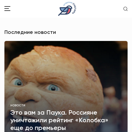
Последние новости
ЗДОРОВЬЕ
ОБЩЕСТВО
ОБРАЗОВАНИЕ
ПСИХОЛОГИЯ
КУЛЬТУРА
СПОРТ
НОВОСТИ
Это вам за Паука. Россияне
ВОПРОС-ОТВЕТ
уничтожили рейтинг «Колобка»
еще до премьеры
ЭТО У НАС СЕМЕЙНОЕ