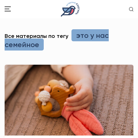
ЗДОРОВЬЕ
это у нас
Все материалы по тегу
семейное
ОБЩЕСТВО
ОБРАЗОВАНИЕ
ПСИХОЛОГИЯ
КУЛЬТУРА
СПОРТ
ВОПРОС-ОТВЕТ
ЭТО У НАС СЕМЕЙНОЕ