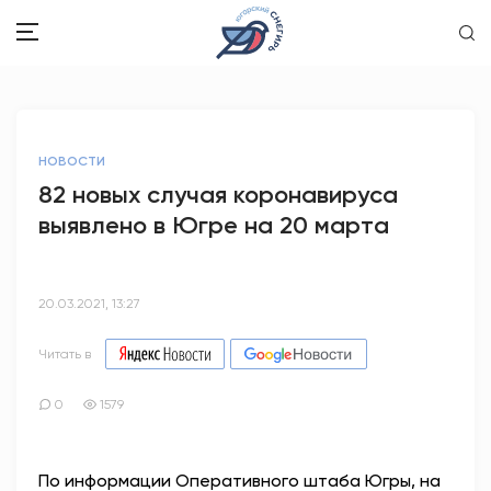
ЗДОРОВЬЕ
НОВОСТИ
ОБЩЕСТВО
82 новых случая коронавируса
выявлено в Югре на 20 марта
ОБРАЗОВАНИЕ
ПСИХОЛОГИЯ
20.03.2021, 13:27
КУЛЬТУРА
Читать в
СПОРТ
0
1579
ВОПРОС-ОТВЕТ
По информации Оперативного штаба Югры, на
ЭТО У НАС СЕМЕЙНОЕ