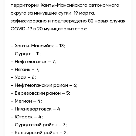
территории Ханты-Мансийского автономного
АНТИТЕРРОР
округа за минувшие сутки, 19 марта,
зафиксировано и подтверждено 82 новых случая
НОВОСТИ
COVID-19 в 20 муниципалитетах:
ОФИЦИАЛЬНО
– Ханты-Мансийск – 13;
– Сургут – 11;
– Нефтеюганск – 7;
81,41
94,06
– Нягань – 7;
– Урай – 6;
– Нефтеюганский район – 6;
Вход / Регистрация
– Березовский район – 5;
– Мегион – 4;
– Нижневартовск – 4;
– Югорск – 4;
– Сургутский район – 3;
– Белоярский район – 2;