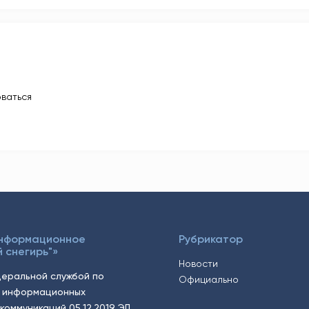
ваться
Информационное
Рубрикатор
 снегирь"»
Новости
еральной службой по
Официально
, информационных
коммуникаций 05.12.2019 ЭЛ