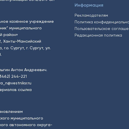
Информация
Рекламодателям
ьное казённое учреждение
Политика конфиденциальн
тник" муниципального
Пользовательское соглаш
й район»
Редакционная политика
2, Ханты-Мансийский
.о. Сургут, г. Сургут, ул.
.
пыгин Антон Андреевич.
(3462) 244-221
a_n@vestniksr.ru
ериалов ссылка
ановлением
кого муниципального
ого автономного округа-