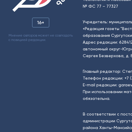
№ ФС 77 – 77327
Учредитель: муниципал
16+
«Редакция газеты "Вес
образования Сургутски
Мнение авторов может не совпадать
с позицией редакции.
Адрес редакции: 62841
автономный округ-Югра, г
Сергея Безверхова, д. 8
Главный редактор: Сте
Телефон редакции:
+7 
E-mail редакции:
garaev
При использовании мат
обязательна.
В соответствии с пост
администрации Сургутс
района Ханты-Мансийск