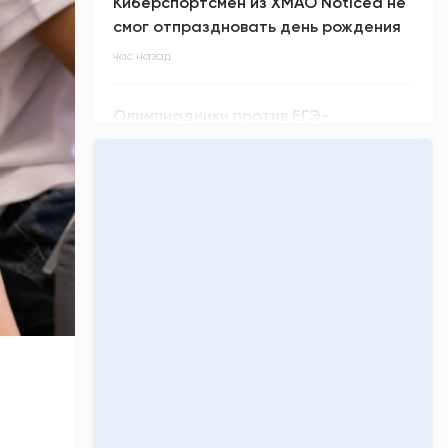
Киберспортсмен из ХМАО Noticed не
смог отпраздновать день рождения
час назад
Олимпиадники против ЕГЭ-
вундеркиндов: главные ужасы
приемной кампании-2026
час назад
«Кинопоиск» обнулил низкий рейтинг
фильма «Последний богатырь.
Колобок»
2 часа назад
Легендарная группа нулевых «Руки
вверх!» приезжает в Сургут
2 часа назад