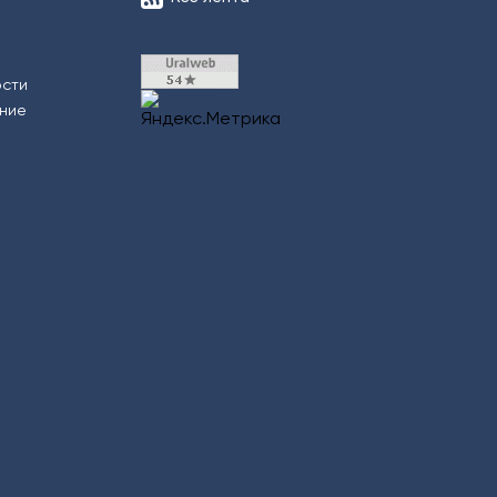
ости
ение