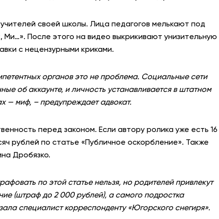
 учителей своей школы. Лица педагогов мелькают под
к, Ми…». После этого на видео выкрикивают унизительную
авки с нецензурными криками.
омпетентных органов это не проблема. Социальные сети
ые об аккаунте, и личность устанавливается в штатном
ах — миф, – предупреждает адвокат.
енность перед законом. Если автору ролика уже есть 16
ысяч рублей по статье «Публичное оскорбление». Также
ина Дробязко.
трафовать по этой статье нельзя, но родителей привлекут
ние (штраф до 2 000 рублей), а самого подростка
азала специалист корреспонденту «Югорского снегиря».