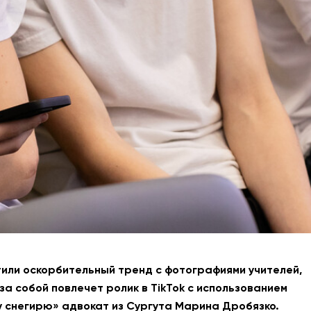
АНТИТЕРРОР
НОВОСТИ
ОФИЦИАЛЬНО
81,41
94,06
Вход / Регистрация
тили оскорбительный тренд с фотографиями учителей,
за собой повлечет ролик в TikTok с использованием
у снегирю» адвокат из Сургута Марина Дробязко.