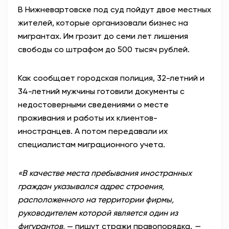
В Нижневартовске под суд пойдут двое местных
АНТИТЕРРОР
жителей, которые организовали бизнес на
мигрантах. Им грозит до семи лет лишения
НОВОСТИ
свободы со штрафом до 500 тысяч рублей.
ОФИЦИАЛЬНО
Как сообщает городская полиция, 32-летний и
34-летний мужчины готовили документы с
недостоверными сведениями о месте
82,17
94,84
проживания и работы их клиентов-
иностранцев. А потом передавали их
специалистам миграционного учета.
Вход / Регистрация
«В качестве места пребывания иностранных
граждан указывался адрес строения,
расположенного на территории фирмы,
руководителем которой является один из
фигурантов,
— пишут стражи правопорядка.
—