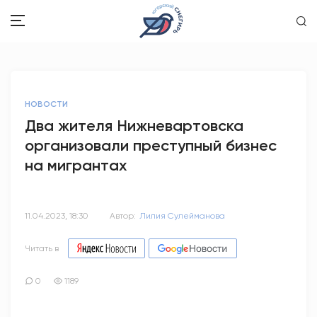
ЗДОРОВЬЕ
НОВОСТИ
ОБЩЕСТВО
Два жителя Нижневартовска
организовали преступный бизнес
ОБРАЗОВАНИЕ
на мигрантах
ПСИХОЛОГИЯ
КУЛЬТУРА
11.04.2023, 18:30
Автор:
Лилия Сулейманова
СПОРТ
Читать в
ВОПРОС-ОТВЕТ
0
1189
ЭТО У НАС СЕМЕЙНОЕ