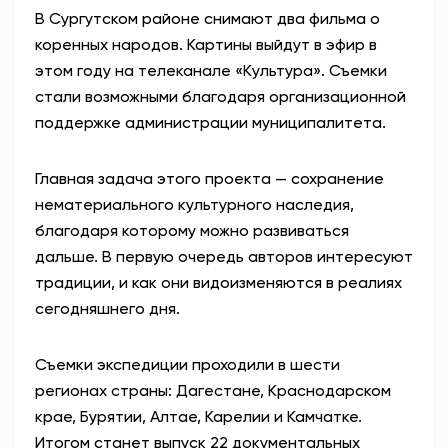
В Сургутском районе снимают два фильма о
АНТИТЕРРОР
коренных народов. Картины выйдут в эфир в
этом году на телеканале «Культура». Съемки
НОВОСТИ
стали возможными благодаря организационной
поддержке администрации муниципалитета.
ОФИЦИАЛЬНО
Главная задача этого проекта — сохранение
нематериального культурного наследия,
82,61
95,29
благодаря которому можно развиваться
дальше. В первую очередь авторов интересуют
традиции, и как они видоизменяются в реалиях
Вход / Регистрация
сегодняшнего дня.
Съемки экспедиции проходили в шести
регионах страны: Дагестане, Краснодарском
крае, Бурятии, Алтае, Карелии и Камчатке.
Итогом станет выпуск 22 документальных