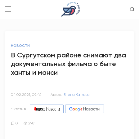
ЗДОРОВЬЕ
НОВОСТИ
ОБЩЕСТВО
В Сургутском районе снимают два
документальных фильма о быте
ОБРАЗОВАНИЕ
ханты и манси
ПСИХОЛОГИЯ
КУЛЬТУРА
04.02.2021, 09:46
Автор:
Елена Каткова
СПОРТ
Читать в
ВОПРОС-ОТВЕТ
0
2981
ЭТО У НАС СЕМЕЙНОЕ