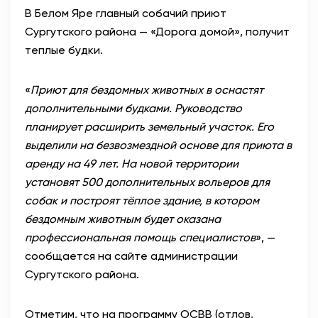
В Белом Яре главный собачий приют
АНТИТЕРРОР
Сургутского района — «Дорога домой», получит
теплые будки.
НОВОСТИ
«
Приют для бездомных животных в оснастят
ОФИЦИАЛЬНО
дополнительными будками. Руководство
планирует расширить земельный участок. Его
выделили на безвозмездной основе для приюта в
82,17
94,84
аренду на 49 лет. На новой территории
установят 500 дополнительных вольеров для
собак и построят тёплое здание, в котором
Вход / Регистрация
бездомным животным будет оказана
профессиональная помощь специалистов
», —
сообщается на сайте администрации
Сургутского района.
Отметим, что на программу ОСВВ (отлов,