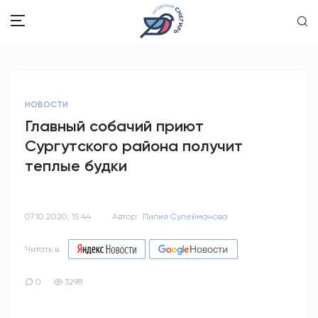
ЗДОРОВЬЕ
НОВОСТИ
ОБЩЕСТВО
Главный собачий приют
Сургутского района получит
ОБРАЗОВАНИЕ
теплые будки
ПСИХОЛОГИЯ
КУЛЬТУРА
07.10.2020, 15:44
Автор:
Лилия Сулейманова
СПОРТ
Читать в
ВОПРОС-ОТВЕТ
0
3298
ЭТО У НАС СЕМЕЙНОЕ