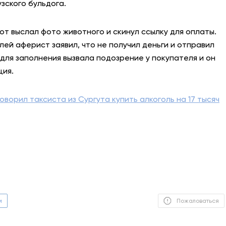
ского бульдога.
АНТИТЕРРОР
тот выслал фото животного и скинул ссылку для оплаты.
НОВОСТИ
лей аферист заявил, что не получил деньги и отправил
для заполнения вызвала подозрение у покупателя и он
ОФИЦИАЛЬНО
ция.
оворил таксиста из Сургута купить алкоголь на 17 тысяч
81,41
94,06
Вход / Регистрация
м
Пожаловаться