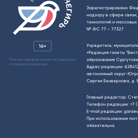
Зарегистрировано Фед
надзору в сфере связи
технологий и массовых 
№ ФС 77 – 77327
Учредитель: муниципал
16+
«Редакция газеты "Вес
образования Сургутски
Мнение авторов может не совпадать
с позицией редакции.
Адрес редакции: 62841
автономный округ-Югра, г
Сергея Безверхова, д. 8
Главный редактор: Сте
Телефон редакции:
+7 
E-mail редакции:
garaev
При использовании мат
обязательна.