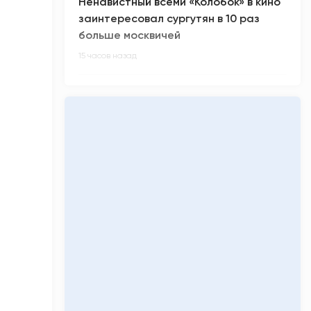
Ненавистный всеми «Колобок» в кино
заинтересовал сургутян в 10 раз
больше москвичей
15 часов назад
В России произошел масштабный
сбой в работе интернета
16 часов назад
Киберспортсмен m0NESY всех
заинтриговал приглашением на
свадьбу Роналду
16 часов назад
Малыш-гигант весом более 5 кг
родился в Сургуте
16 часов назад