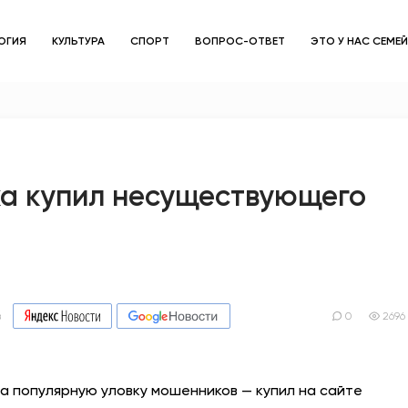
ОГИЯ
КУЛЬТУРА
СПОРТ
ВОПРОС-ОТВЕТ
ЭТО У НАС СЕМЕ
ЗДОРОВЬЕ
ОБЩЕСТВО
ОБРАЗОВАНИЕ
а купил несуществующего
ПСИХОЛОГИЯ
КУЛЬТУРА
СПОРТ
в
0
2696
ВОПРОС-ОТВЕТ
а популярную уловку мошенников — купил на сайте
ЭТО У НАС СЕМЕЙНОЕ