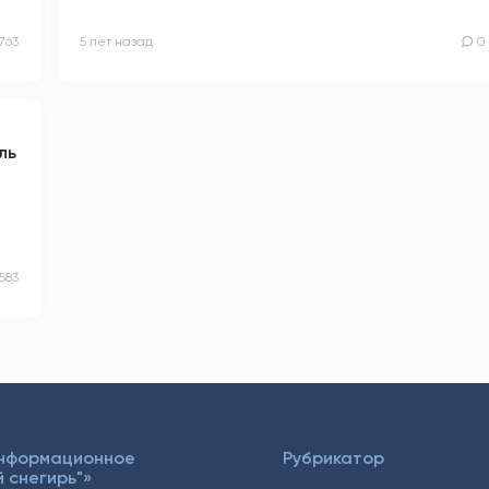
763
5 лет назад
0
ль
583
Информационное
Рубрикатор
 снегирь"»