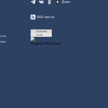
Дзен
RSS лента
ости
ение