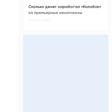
Сколько денег заработал «Колобок»
за премьерные кинопоказы
13 часов назад
Киберспортсмен из ХМАО Noticed не
смог отпраздновать день рождения
14 часов назад
Олимпиадники против ЕГЭ-
вундеркиндов: главные ужасы
приемной кампании-2026
15 часов назад
«Кинопоиск» обнулил низкий рейтинг
фильма «Последний богатырь.
Колобок»