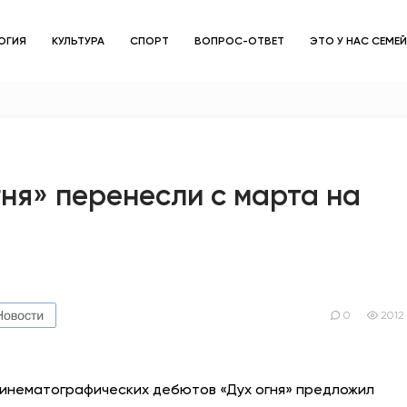
ОГИЯ
КУЛЬТУРА
СПОРТ
ВОПРОС-ОТВЕТ
ЭТО У НАС СЕМЕ
ЗДОРОВЬЕ
ОБЩЕСТВО
ОБРАЗОВАНИЕ
ня» перенесли с марта на
ПСИХОЛОГИЯ
КУЛЬТУРА
СПОРТ
0
2012
ВОПРОС-ОТВЕТ
инематографических дебютов «Дух огня» предложил
ЭТО У НАС СЕМЕЙНОЕ