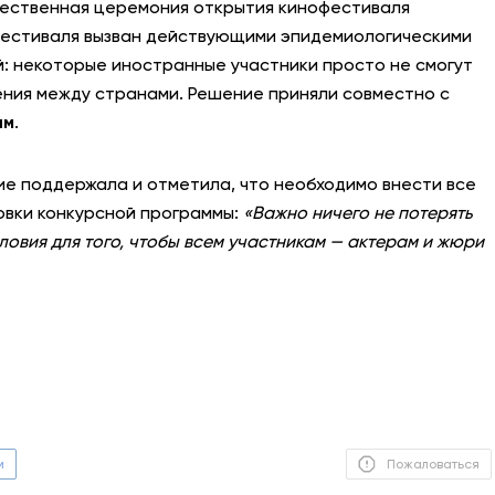
жественная церемония открытия кинофестиваля
 фестиваля вызван действующими эпидемиологическими
АНТИТЕРРОР
й: некоторые иностранные участники просто не смогут
ения между странами. Решение приняли совместно с
НОВОСТИ
ым
.
ОФИЦИАЛЬНО
е поддержала и отметила, что необходимо внести все
овки конкурсной программы:
«Важно ничего не потерять
82,17
94,84
овия для того, чтобы всем участник
а
м
—
акт
е
рам
и
жюри
Вход / Регистрация
м
Пожаловаться