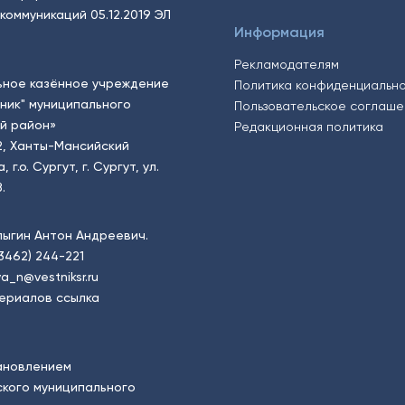
коммуникаций 05.12.2019 ЭЛ
Информация
Рекламодателям
ьное казённое учреждение
Политика конфиденциальн
тник" муниципального
Пользовательское соглаш
й район»
Редакционная политика
2, Ханты-Мансийский
.о. Сургут, г. Сургут, ул.
.
пыгин Антон Андреевич.
(3462) 244-221
a_n@vestniksr.ru
ериалов ссылка
ановлением
кого муниципального