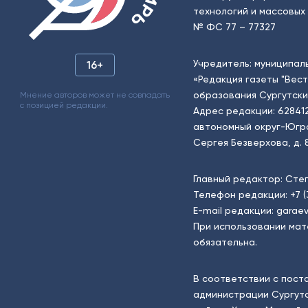
технологий и массовых 
№ ФС 77 – 77327
Учредитель: муниципал
16+
«Редакция газеты "Вес
образования Сургутски
Мнение авторов может не совпадать
с позицией редакции.
Адрес редакции: 62841
автономный округ-Югра, г
Сергея Безверхова, д. 8
Главный редактор: Сте
Телефон редакции:
+7 
E-mail редакции:
garaev
При использовании мат
обязательна.
В соответствии с пост
администрации Сургутс