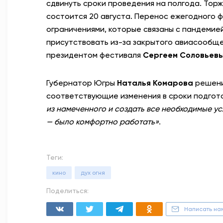
сдвинуть сроки проведения на полгода. Тор
состоится 20 августа. Перенос ежегодного
ограничениями, которые связаны с пандемие
присутствовать из-за закрытого авиасообщ
президентом фестиваля
Сергеем Соловь
е
в
Губернатор Югры
Наталья Комарова
решени
соответствующие изменения в сроки подгот
из намеченного и создать все необходимые усл
—
было комфортно работать»
.
Теги:
кино
дух огня
Поделиться:
Написать на