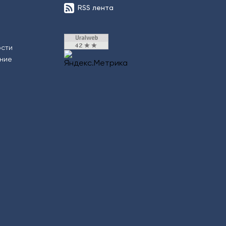
RSS лента
ости
ение