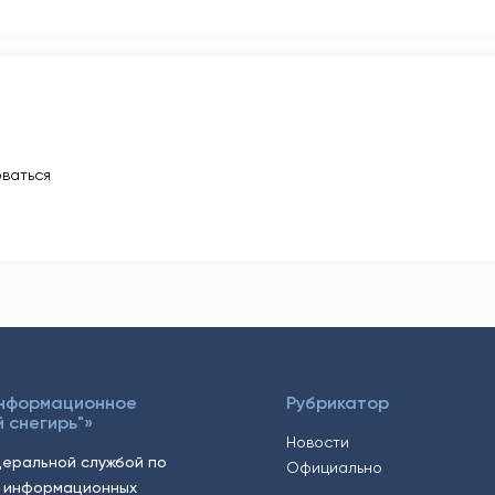
ваться
Информационное
Рубрикатор
 снегирь"»
Новости
еральной службой по
Официально
, информационных