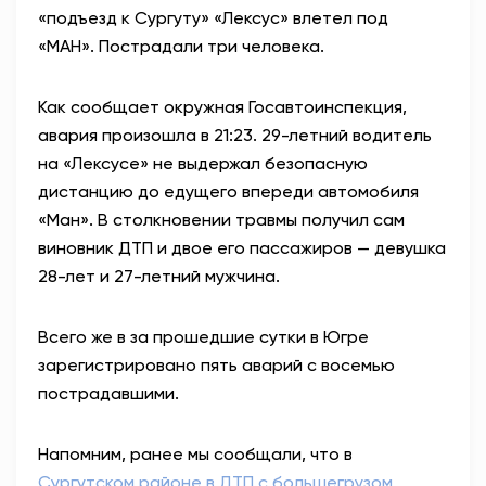
«подъезд к Сургуту» «Лексус» влетел под
АНТИТЕРРОР
«МАН». Пострадали три человека.
НОВОСТИ
Как сообщает окружная Госавтоинспекция,
авария произошла в 21:23. 29-летний водитель
ОФИЦИАЛЬНО
на «Лексусе» не выдержал безопасную
дистанцию до едущего впереди автомобиля
«Ман». В столкновении травмы получил сам
82,17
94,84
виновник ДТП и двое его пассажиров — девушка
28-лет и 27-летний мужчина.
Вход / Регистрация
Всего же в за прошедшие сутки в Югре
зарегистрировано пять аварий с восемью
пострадавшими.
Напомним, ранее мы сообщали, что в
Сургутском районе в ДТП с большегрузом