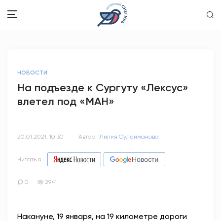
ЗДОРОВЬЕ
НОВОСТИ
ОБЩЕСТВО
На подъезде к Сургуту «Лексус»
влетел под «МАН»
ОБРАЗОВАНИЕ
ПСИХОЛОГИЯ
20.01.2021, 10:30
Автор:
Лилия Сулейманова
КУЛЬТУРА
Читать в
СПОРТ
0
2941
ВОПРОС-ОТВЕТ
Накануне, 19 января, на 19 километре дороги
ЭТО У НАС СЕМЕЙНОЕ