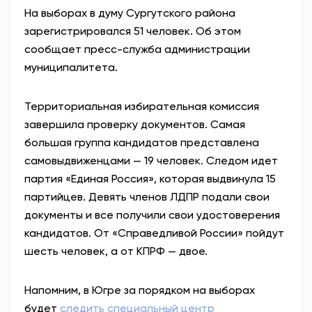
На выборах в думу Сургутского района
АНТИТЕРРОР
зарегистрировался 51 человек. Об этом
сообщает пресс-служба администрации
НОВОСТИ
муниципалитета.
ОФИЦИАЛЬНО
Территориальная избирательная комиссия
завершила проверку документов. Самая
большая группа кандидатов представлена
81,41
94,06
самовыдвиженцами — 19 человек. Следом идет
партия «Единая Россия», которая выдвинула 15
партийцев. Девять членов ЛДПР подали свои
Вход / Регистрация
документы и все получили свои удостоверения
кандидатов. От «Справедливой России» пойдут
шесть человек, а от КПРФ — двое.
Напомним, в Югре за порядком на выборах
будет
следить специальный центр