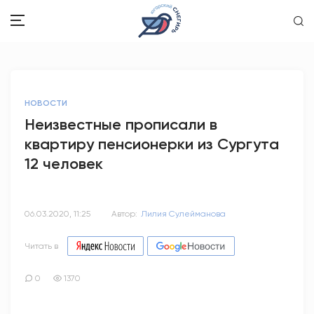
ЗДОРОВЬЕ
НОВОСТИ
ОБЩЕСТВО
Неизвестные прописали в
квартиру пенсионерки из Сургута
ОБРАЗОВАНИЕ
12 человек
ПСИХОЛОГИЯ
КУЛЬТУРА
06.03.2020, 11:25
Автор:
Лилия Сулейманова
СПОРТ
Читать в
ВОПРОС-ОТВЕТ
0
1370
ЭТО У НАС СЕМЕЙНОЕ