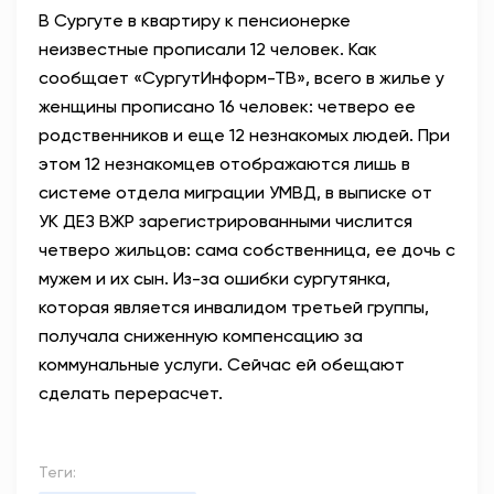
В Сургуте в квартиру к пенсионерке
АНТИТЕРРОР
неизвестные прописали 12 человек. Как
сообщает «СургутИнформ-ТВ», всего в жилье у
НОВОСТИ
женщины прописано 16 человек: четверо ее
родственников и еще 12 незнакомых людей. При
ОФИЦИАЛЬНО
этом 12 незнакомцев отображаются лишь в
системе отдела миграции УМВД, в выписке от
УК ДЕЗ ВЖР зарегистрированными числится
80,93
93,19
четверо жильцов: сама собственница, ее дочь с
мужем и их сын. Из-за ошибки сургутянка,
которая является инвалидом третьей группы,
Вход / Регистрация
получала сниженную компенсацию за
коммунальные услуги. Сейчас ей обещают
сделать перерасчет.
Теги: