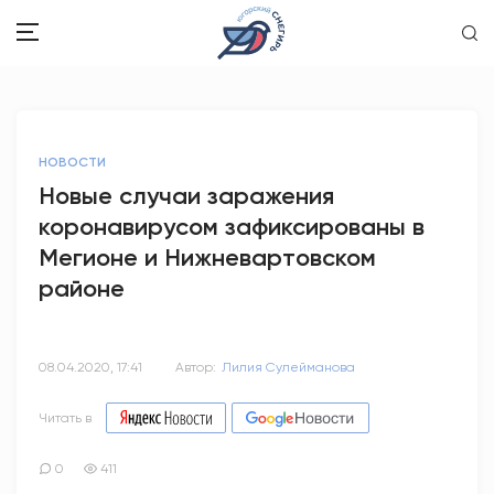
ЗДОРОВЬЕ
НОВОСТИ
ОБЩЕСТВО
Новые случаи заражения
коронавирусом зафиксированы в
ОБРАЗОВАНИЕ
Мегионе и Нижневартовском
ПСИХОЛОГИЯ
районе
КУЛЬТУРА
08.04.2020, 17:41
Автор:
Лилия Сулейманова
СПОРТ
Читать в
ВОПРОС-ОТВЕТ
0
411
ЭТО У НАС СЕМЕЙНОЕ