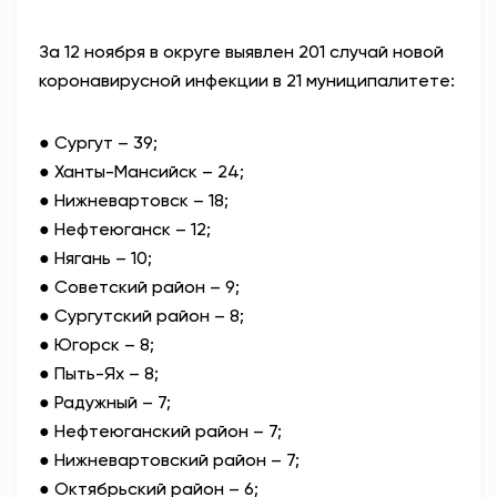
АНТИТЕРРОР
За 12 ноября в округе выявлен 201 случай новой
коронавирусной инфекции в 21 муниципалитете:
НОВОСТИ
● Сургут – 39;
ОФИЦИАЛЬНО
● Ханты-Мансийск – 24;
● Нижневартовск – 18;
● Нефтеюганск – 12;
81,41
94,06
● Нягань – 10;
● Советский район – 9;
● Сургутский район – 8;
Вход / Регистрация
● Югорск – 8;
● Пыть-Ях – 8;
● Радужный – 7;
● Нефтеюганский район – 7;
● Нижневартовский район – 7;
● Октябрьский район – 6;