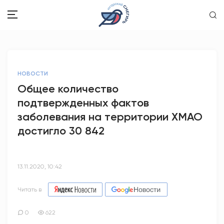
ЗДОРОВЬЕ
НОВОСТИ
ОБЩЕСТВО
Общее количество
подтвержденных фактов
ОБРАЗОВАНИЕ
заболевания на территории ХМАО
ПСИХОЛОГИЯ
достигло 30 842
КУЛЬТУРА
13.11.2020, 10:42
СПОРТ
Читать в
ВОПРОС-ОТВЕТ
0
622
ЭТО У НАС СЕМЕЙНОЕ