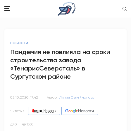
ЗДОРОВЬЕ
НОВОСТИ
ОБЩЕСТВО
Пандемия не повлияла на сроки
строительства завода
ОБРАЗОВАНИЕ
«ТенарисСеверсталь» в
ПСИХОЛОГИЯ
Сургутском районе
КУЛЬТУРА
02.10.2020, 17:42
Автор:
Лилия Сулейманова
СПОРТ
Читать в
ВОПРОС-ОТВЕТ
0
1530
ЭТО У НАС СЕМЕЙНОЕ