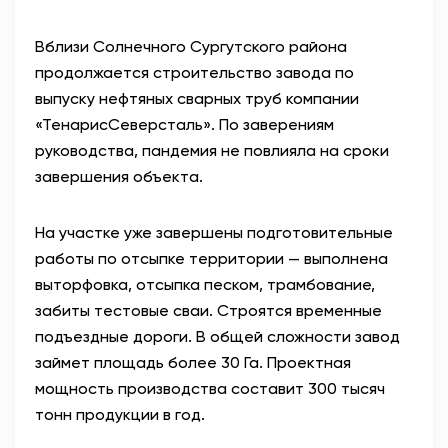
АНТИТЕРРОР
Вблизи Солнечного Сургутского района
продолжается строительство завода по
НОВОСТИ
выпуску нефтяных сварных труб компании
«ТенарисСеверсталь». По заверениям
ОФИЦИАЛЬНО
руководства, пандемия не повлияла на сроки
завершения объекта.
82,17
94,84
На участке уже завершены подготовительные
работы по отсыпке территории — выполнена
выторфовка, отсыпка песком, трамбование,
Вход / Регистрация
забиты тестовые сваи. Строятся временные
подъездные дороги. В общей сложности завод
займет площадь более 30 Га. Проектная
мощность производства составит 300 тысяч
тонн продукции в год.