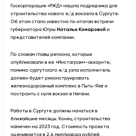
Госкорпорация «РЖД» нашла подрядчика для
АНТИТЕРРОР
строительства нового ж/д вокзала в Сургуте.
Об этом стало известно по итогам встречи
НОВОСТИ
губернатора Югры
Натальи Комаровой
и
представителей компании.
ОФИЦИАЛЬНО
По словам главы региона, которые
опубликовали в ее «Инстаграм»-аккаунте,
82,17
94,84
помимо сургутского ж/д узла исполнитель
должен будет реконструировать
железнодорожный комплекс в Пыть-Яхе и
Вход / Регистрация
построить с нуля вокзал в Нягани.
Работы в Сургуте должны начаться в
ближайшие месяцы. Конец строительства
намечен на 2023 год. Стоимость проекта
оценивается в 2,4 миллиарда рублей.