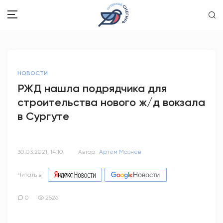
ЗДОРОВЬЕ
НОВОСТИ
ОБЩЕСТВО
РЖД нашла подрядчика для
строительства нового ж/д вокзала
ОБРАЗОВАНИЕ
в Сургуте
ПСИХОЛОГИЯ
КУЛЬТУРА
30.03.2021, 14:10
Автор:
Артем Мазнев
СПОРТ
Читать в
ВОПРОС-ОТВЕТ
0
2526
ЭТО У НАС СЕМЕЙНОЕ