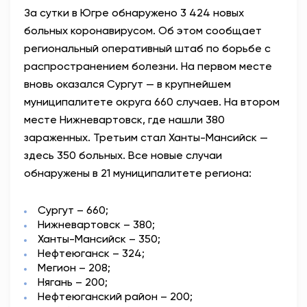
За сутки в Югре обнаружено 3 424 новых
АНТИТЕРРОР
больных коронавирусом. Об этом сообщает
региональный оперативный штаб по борьбе с
НОВОСТИ
распространением болезни. На первом месте
вновь
оказался Сургут — в крупнейшем
ОФИЦИАЛЬНО
муниципалитете округа 660 случаев. На втором
месте Нижневартовск, где нашли 380
зараженных. Третьим стал Ханты-Мансийск —
82,17
94,84
здесь 350 больных. Все новые случаи
обнаружены в 21 муниципалитете региона:
Вход / Регистрация
Сургут – 660;
Нижневартовск – 380;
Ханты-Мансийск – 350;
Нефтеюганск – 324;
Мегион – 208;
Нягань – 200;
Нефтеюганский район – 200;