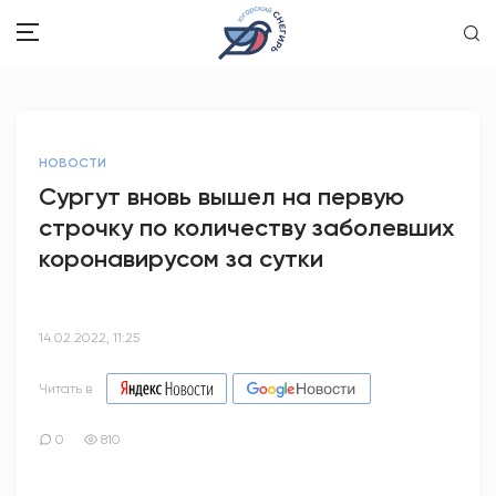
ЗДОРОВЬЕ
НОВОСТИ
ОБЩЕСТВО
Сургут вновь вышел на первую
строчку по количеству заболевших
ОБРАЗОВАНИЕ
коронавирусом за сутки
ПСИХОЛОГИЯ
КУЛЬТУРА
14.02.2022, 11:25
СПОРТ
Читать в
ВОПРОС-ОТВЕТ
0
810
ЭТО У НАС СЕМЕЙНОЕ