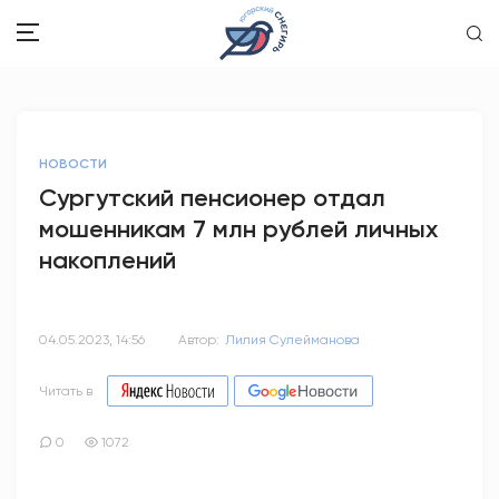
ЗДОРОВЬЕ
НОВОСТИ
ОБЩЕСТВО
Сургутский пенсионер отдал
мошенникам 7 млн рублей личных
ОБРАЗОВАНИЕ
накоплений
ПСИХОЛОГИЯ
КУЛЬТУРА
04.05.2023, 14:56
Автор:
Лилия Сулейманова
СПОРТ
Читать в
ВОПРОС-ОТВЕТ
0
1072
ЭТО У НАС СЕМЕЙНОЕ