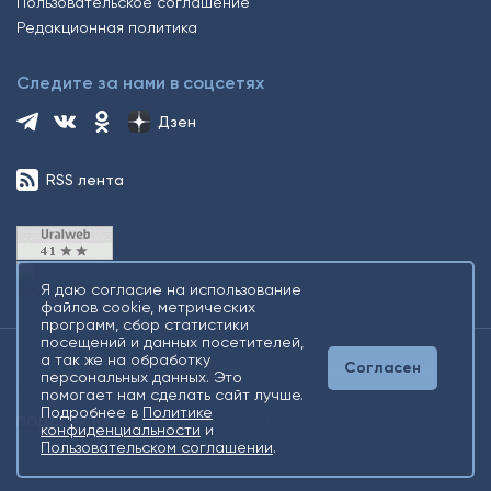
Пользовательское соглашение
Редакционная политика
Следите за нами в соцсетях
Дзен
RSS лента
Я даю согласие на использование
файлов cookie, метрических
программ, сбор статистики
посещений и данных посетителей,
а так же на обработку
Согласен
2026 © Все права защищены. Сетевое издание Информационное
персональных данных. Это
агентство «Югорский снегирь» +16
помогает нам сделать сайт лучше.
Подробнее в
Политике
конфиденциальности
и
Пользовательском соглашении
.
Разработка
Gold Carrot