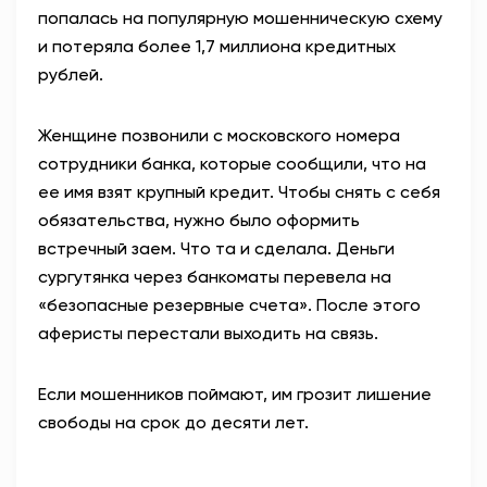
попалась на популярную мошенническую схему
АНТИТЕРРОР
и потеряла более 1,7 миллиона кредитных
рублей.
НОВОСТИ
Женщине позвонили с московского номера
ОФИЦИАЛЬНО
сотрудники банка, которые сообщили, что на
ее имя взят крупный кредит. Чтобы снять с себя
обязательства, нужно было оформить
82,17
94,84
встречный заем. Что та и сделала. Деньги
сургутянка через банкоматы перевела на
«безопасные резервные счета». После этого
Вход / Регистрация
аферисты перестали выходить на связь.
Если мошенников поймают, им грозит лишение
свободы на срок до десяти лет.