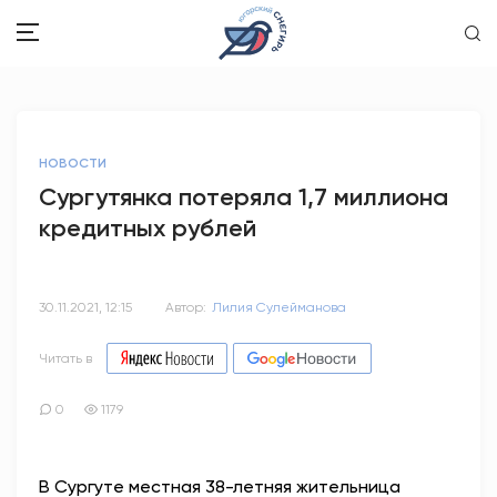
ЗДОРОВЬЕ
НОВОСТИ
ОБЩЕСТВО
Сургутянка потеряла 1,7 миллиона
кредитных рублей
ОБРАЗОВАНИЕ
ПСИХОЛОГИЯ
30.11.2021, 12:15
Автор:
Лилия Сулейманова
КУЛЬТУРА
Читать в
СПОРТ
0
1179
ВОПРОС-ОТВЕТ
В Сургуте местная 38-летняя жительница
ЭТО У НАС СЕМЕЙНОЕ