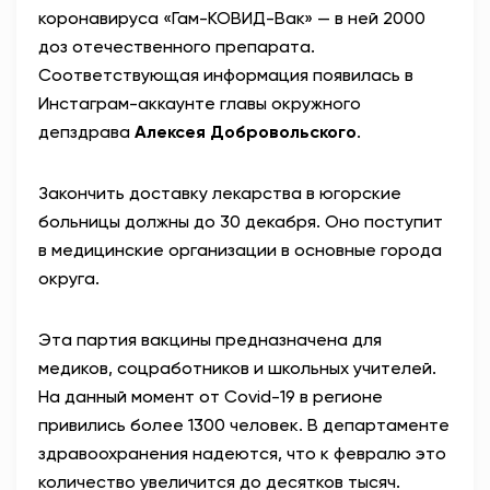
коронавируса «Гам-КОВИД-Вак» — в ней 2000
АНТИТЕРРОР
доз отечественного препарата.
Соответствующая информация появилась в
НОВОСТИ
Инстаграм-аккаунте главы окружного
депздрава
Алексея Добровольского
.
ОФИЦИАЛЬНО
Закончить доставку лекарства в югорские
больницы должны до 30 декабря. Оно поступит
81,41
94,06
в медицинские организации в основные города
округа.
Вход / Регистрация
Эта партия вакцины предназначена для
медиков, соцработников и школьных учителей.
На данный момент от Covid-19 в регионе
привились более 1300 человек. В департаменте
здравоохранения надеются, что к февралю это
количество увеличится до десятков тысяч.