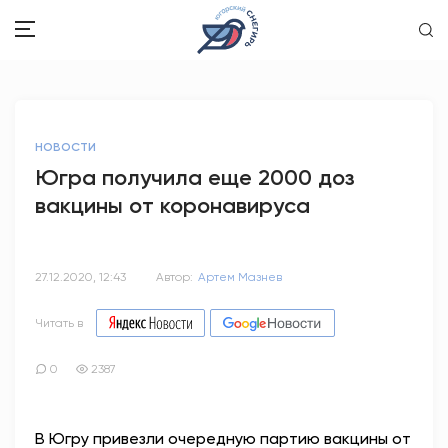
ЗДОРОВЬЕ
НОВОСТИ
ОБЩЕСТВО
Югра получила еще 2000 доз
вакцины от коронавируса
ОБРАЗОВАНИЕ
ПСИХОЛОГИЯ
27.12.2020, 12:43
Автор:
Артем Мазнев
КУЛЬТУРА
Читать в
СПОРТ
0
2387
ВОПРОС-ОТВЕТ
В Югру привезли очередную партию вакцины от
ЭТО У НАС СЕМЕЙНОЕ