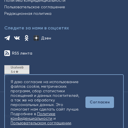
Политика конфиденциальности
Пользовательское соглашение
Редакционная политика
Следите за нами в соцсетях
Дзен
RSS лента
Я даю согласие на использование
файлов cookie, метрических
программ, сбор статистики
посещений и данных посетителей,
а так же на обработку
Согласен
2026 © Все права защищены. Сетевое издание Информационное
персональных данных. Это
агентство «Югорский снегирь» +16
помогает нам сделать сайт лучше.
Подробнее в
Политике
конфиденциальности
и
Пользовательском соглашении
.
Разработка
Gold Carrot