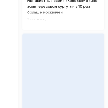
Ненавистный всеми «Колобок» в кино
заинтересовал сургутян в 10 раз
больше москвичей
2 часа назад
В России произошел масштабный
сбой в работе интернета
2 часа назад
Киберспортсмен m0NESY всех
заинтриговал приглашением на
свадьбу Роналду
3 часа назад
Малыш-гигант весом более 5 кг
родился в Сургуте
3 часа назад