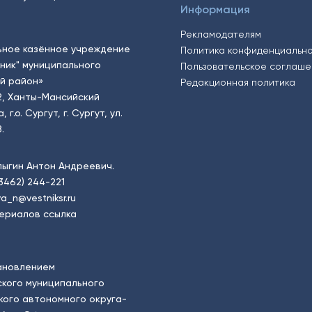
Информация
Рекламодателям
ьное казённое учреждение
Политика конфиденциальн
тник" муниципального
Пользовательское соглаш
й район»
Редакционная политика
2, Ханты-Мансийский
.о. Сургут, г. Сургут, ул.
.
пыгин Антон Андреевич.
(3462) 244-221
a_n@vestniksr.ru
ериалов ссылка
ановлением
кого муниципального
ого автономного округа-