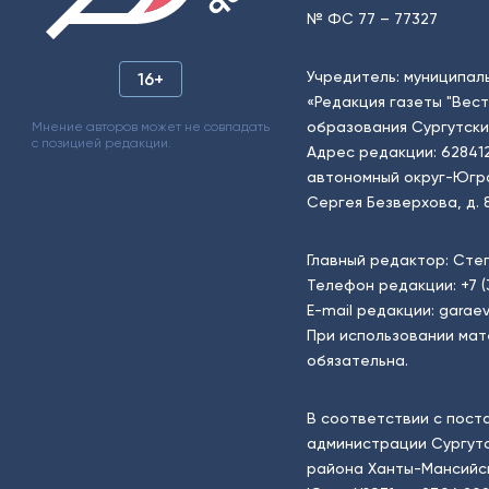
№ ФС 77 – 77327
Учредитель: муниципал
16+
«Редакция газеты "Вес
образования Сургутски
Мнение авторов может не совпадать
с позицией редакции.
Адрес редакции: 62841
автономный округ-Югра, г
Сергея Безверхова, д. 8
Главный редактор: Сте
Телефон редакции:
+7 
E-mail редакции:
garaev
При использовании мат
обязательна.
В соответствии с пост
администрации Сургутс
района Ханты-Мансийск