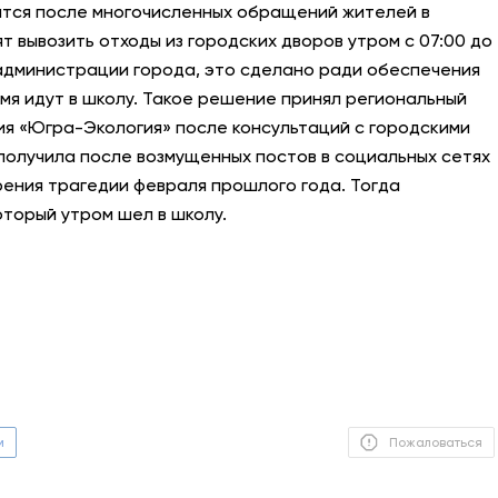
ится после многочисленных обращений жителей в
т вывозить отходы из городских дворов утром с 07:00 до
АНТИТЕРРОР
 в администрации города, это сделано ради обеспечения
НОВОСТИ
мя идут в школу. Такое решение принял региональный
я «Югра-Экология» после консультаций с городскими
ОФИЦИАЛЬНО
 получила после возмущенных постов в социальных сетях
рения трагедии февраля прошлого года. Тогда
оторый утром шел в школу.
80,93
93,19
Вход / Регистрация
м
Пожаловаться