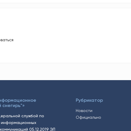
ваться
Информационное
Рубрикатор
 снегирь"»
Новости
еральной службой по
Официально
, информационных
коммуникаций 05.12.2019 ЭЛ