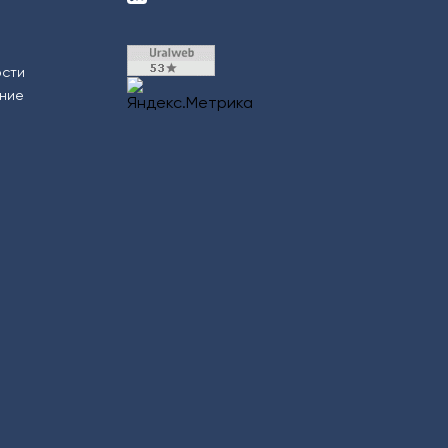
ости
ение