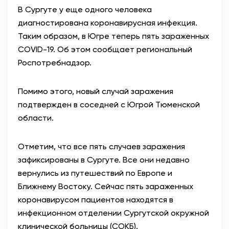
В Сургуте у еще одного человека
АНТИТЕРРОР
диагностирована коронавирусная инфекция.
Таким образом, в Югре теперь пять зараженных
НОВОСТИ
COVID-19. Об этом сообщает региональный
Роспотребнадзор.
ОФИЦИАЛЬНО
Помимо этого, новый случай заражения
подтвержден в соседней с Югрой Тюменской
82,17
94,84
области.
Отметим, что все пять случаев заражения
Вход / Регистрация
зафиксированы в Сургуте. Все они недавно
вернулись из путешествий по Европе и
Ближнему Востоку. Сейчас пять зараженных
коронавирусом пациентов находятся в
инфекционном отделении Сургутской окружной
клинической больницы (СОКБ).