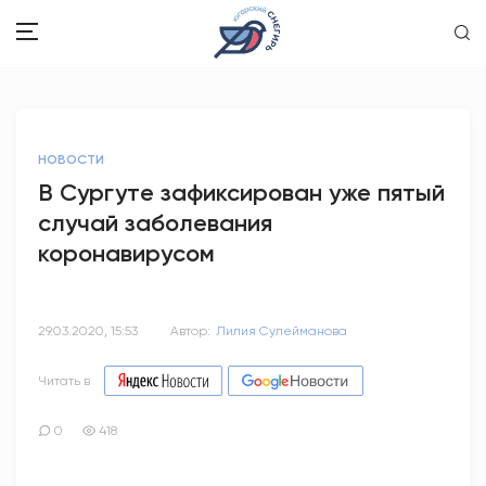
ЗДОРОВЬЕ
НОВОСТИ
ОБЩЕСТВО
В Сургуте зафиксирован уже пятый
случай заболевания
ОБРАЗОВАНИЕ
коронавирусом
ПСИХОЛОГИЯ
КУЛЬТУРА
29.03.2020, 15:53
Автор:
Лилия Сулейманова
СПОРТ
Читать в
ВОПРОС-ОТВЕТ
0
418
ЭТО У НАС СЕМЕЙНОЕ