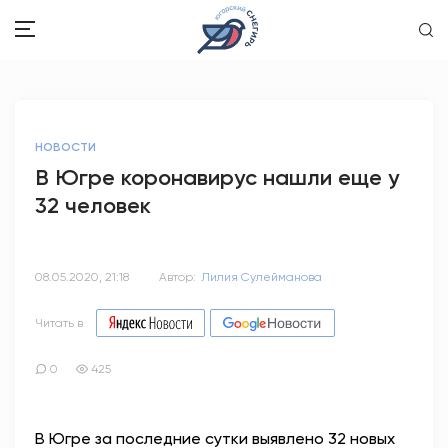
ЗДОРОВЬЕ
НОВОСТИ
ОБЩЕСТВО
В Югре коронавирус нашли еще у
32 человек
ОБРАЗОВАНИЕ
ПСИХОЛОГИЯ
08.05.2020, 21:18
Автор:
Лилия Сулейманова
КУЛЬТУРА
Читать в
СПОРТ
0
425
ВОПРОС-ОТВЕТ
В Югре за последние сутки выявлено 32 новых
ЭТО У НАС СЕМЕЙНОЕ