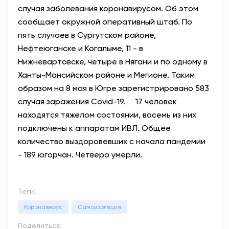
случая заболевания коронавирусом. Об этом
АНТИТЕРРОР
сообщает окружной оперативный штаб. По
пять случаев в Сургутском районе,
НОВОСТИ
Нефтеюганске и Когалыме, 11 - в
Нижневартовске, четыре в Нягани и по одному в
ОФИЦИАЛЬНО
Ханты-Мансийском районе и Мегионе. Таким
образом на 8 мая в Югре зарегистрировано 583
случая заражения Covid-19. ⠀ 17 человек
82,17
94,84
находятся тяжелом состоянии, восемь из них
подключены к аппаратам ИВЛ. Общее
количество выздоровевших с начала пандемии
Вход / Регистрация
- 189 югорчан. Четверо умерли.
Теги:
Коронавирус
Самоизоляция
Поделиться: