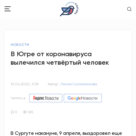
ЗДОРОВЬЕ
НОВОСТИ
ОБЩЕСТВО
В Югре от коронавируса
вылечился четвёртый человек
ОБРАЗОВАНИЕ
ПСИХОЛОГИЯ
10.04.2020, 11:59
Автор:
Лилия Сулейманова
КУЛЬТУРА
Читать в
СПОРТ
0
365
ВОПРОС-ОТВЕТ
В Сургуте накануне, 9 апреля, выздоровел еще
ЭТО У НАС СЕМЕЙНОЕ