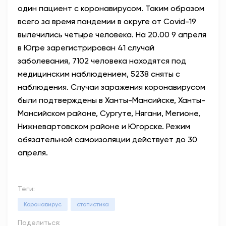
один пациент с коронавирусом. Таким образом
АНТИТЕРРОР
всего за время пандемии в округе от Covid-19
вылечились четыре человека. На 20.00 9 апреля
НОВОСТИ
в Югре зарегистрирован 41 случай
заболевания, 7102 человека находятся под
ОФИЦИАЛЬНО
медицинским наблюдением, 5238 сняты с
наблюдения. Случаи заражения коронавирусом
были подтверждены в Ханты-Мансийске, Ханты-
81,41
94,06
Мансийском районе, Сургуте, Нягани, Мегионе,
Нижневартовском районе и Югорске. Режим
обязательной самоизоляции действует до 30
Вход / Регистрация
апреля.
Теги:
Коронавирус
статистика
Поделиться: