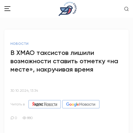
ЗДОРОВЬЕ
НОВОСТИ
ОБЩЕСТВО
В ХМАО таксистов лишили
возможности ставить отметку «на
ОБРАЗОВАНИЕ
месте», накручивая время
ПСИХОЛОГИЯ
КУЛЬТУРА
30.10.2024, 13:34
СПОРТ
Читать в
ВОПРОС-ОТВЕТ
0
880
ЭТО У НАС СЕМЕЙНОЕ