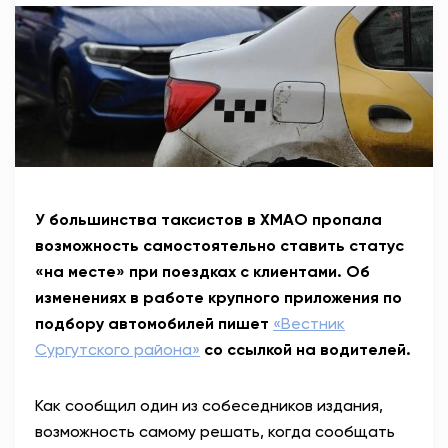
АНТИТЕРРОР
НОВОСТИ
ОФИЦИАЛЬНО
82,17
94,84
У большинства таксистов в ХМАО пропала
возможность самостоятельно ставить статус
«на месте» при поездках с клиентами. Об
Вход / Регистрация
изменениях в работе крупного приложения по
подбору автомобилей пишет
«Вестник
Сургутского района»
со ссылкой на водителей.
Как сообщил один из собеседников издания,
возможность самому решать, когда сообщать