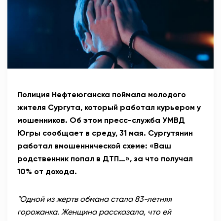
АНТИТЕРРОР
НОВОСТИ
ОФИЦИАЛЬНО
Полиция Нефтеюганска поймала молодого
82,17
94,84
жителя Сургута, который работал курьером у
мошенников. Об этом пресс-служба УМВД
Югры сообщает в среду, 31 мая. Сургутянин
Вход / Регистрация
работал вмошеннической схеме: «Ваш
родственник попал в ДТП…», за что получал
10% от дохода.
"Одной из жертв обмана стала 83-летняя
горожанка. Женщина рассказала, что ей