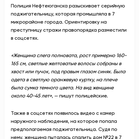
Полиция Нефтеюганска разыскивает серийную
АНТИТЕРРОР
поджигательницу, которая промышляла в 7
микрорайоне города. Ориентировку на
НОВОСТИ
преступницу стражи правопорядка разместили
в соцсетях.
ОФИЦИАЛЬНО
«Женщина слега полновата, рост примерно 160-
165 см, светлые желтоватые волосы собраны в
82,17
94,84
хвост или пучок, под правым глазом синяк. Была
одета в светлую оранжевую куртку, на плече
была сумка темного цвета. На вид женщине
Вход / Регистрация
около 40-45 лет»
, — пишут полицейские.
Также в соцсетях появилось видео с камер
наружного наблюдения, на которое попала
предполагаемая поджигательница. Судя по
нему, женщина пыталась спалить дом №22 в 7