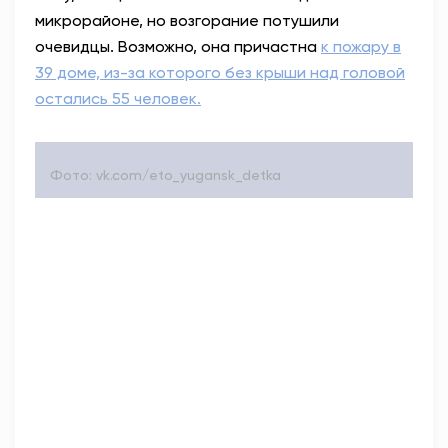
микрорайоне, но возгорание потушили
очевидцы. Возможно, она причастна
к пожару в
39 доме, из-за которого без крыши над головой
остались 55 человек.
Фото: vk.com/eto_yugansk_detka