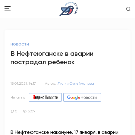
ЗДОРОВЬЕ
НОВОСТИ
ОБЩЕСТВО
В Нефтеюганске в аварии
пострадал ребенок
ОБРАЗОВАНИЕ
ПСИХОЛОГИЯ
18.01.2021, 14:17
Автор:
Лилия Сулейманова
КУЛЬТУРА
Читать в
СПОРТ
0
3609
ВОПРОС-ОТВЕТ
В Нефтеюганске накануне, 17 января, в аварии
ЭТО У НАС СЕМЕЙНОЕ