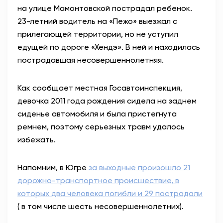
на улице Мамонтовской пострадал ребенок.
АНТИТЕРРОР
23-летний водитель на «Пежо» выезжал с
прилегающей территории, но не уступил
НОВОСТИ
едущей по дороге «Хендэ». В ней и находилась
пострадавшая несовершеннолетняя.
ОФИЦИАЛЬНО
Как сообщает местная Госавтоинспекция,
девочка 2011 года рождения сидела на заднем
82,17
94,84
сиденье автомобиля и была пристегнута
ремнем, поэтому серьезных травм удалось
избежать.
Вход / Регистрация
Напомним, в Югре
за выходные произошло 21
дорожно-транспортное происшествие, в
которых два человека погибли и 29 пострадали
( в том числе шесть несовершеннолетних).