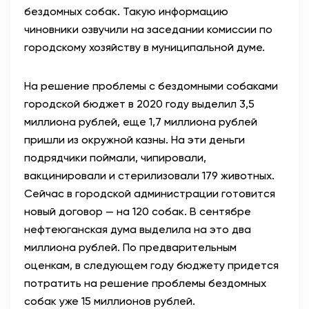
бездомных собак. Такую информацию
АНТИТЕРРОР
чиновники озвучили на заседании комиссии по
городскому хозяйству в муниципальной думе.
НОВОСТИ
На решение проблемы с бездомными собаками
ОФИЦИАЛЬНО
городской бюджет в 2020 году выделил 3,5
миллиона рублей, еще 1,7 миллиона рублей
пришли из окружной казны. На эти деньги
82,17
94,84
подрядчики поймали, чипировали,
вакцинировали и стерилизовали 179 животных.
Сейчас в городской администрации готовится
Вход / Регистрация
новый договор — на 120 собак. В сентябре
нефтеюганская дума выделила на это два
миллиона рублей. По предварительным
оценкам, в следующем году бюджету придется
потратить на решение проблемы бездомных
собак уже 15 миллионов рублей.