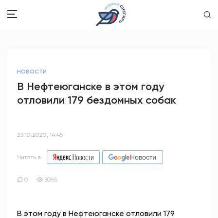
ЗДОРОВЬЕ
НОВОСТИ
ОБЩЕСТВО
В Нефтеюганске в этом году
отловили 179 бездомных собак
ОБРАЗОВАНИЕ
ПСИХОЛОГИЯ
23.10.2020, 14:45
КУЛЬТУРА
Читать в
СПОРТ
0
3055
ВОПРОС-ОТВЕТ
В этом году в Нефтеюганске отловили 179
ЭТО У НАС СЕМЕЙНОЕ