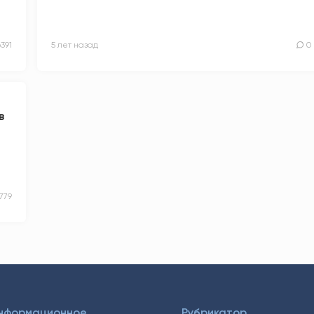
6391
5 лет назад
0
в
779
Информационное
Рубрикатор