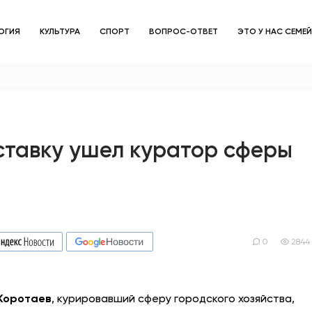
ОГИЯ
КУЛЬТУРА
СПОРТ
ВОПРОС-ОТВЕТ
ЭТО У НАС СЕМЕ
ЗДОРОВЬЕ
ОБЩЕСТВО
ОБРАЗОВАНИЕ
ставку ушел куратор сферы
ПСИХОЛОГИЯ
КУЛЬТУРА
СПОРТ
0
2844
ВОПРОС-ОТВЕТ
Коротаев
, курировавший сферу городского хозяйства,
ЭТО У НАС СЕМЕЙНОЕ