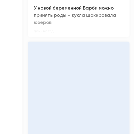
У новой беременной Барби можно
принять роды – кукла шокировала
юзеров
день назад
Сколько денег заработал «Колобок»
за премьерные кинопоказы
день назад
Киберспортсмен из ХМАО Noticed не
смог отпраздновать день рождения
день назад
Олимпиадники против ЕГЭ-
вундеркиндов: главные ужасы
приемной кампании-2026