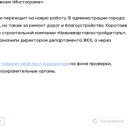
своем «Инстаграме».
АНТИТЕРРОР
 и переходит на новую работу. В администрации города
НОВОСТИ
, но также за ремонт дорог и благоустройство. Коротаев
из строительной компании «Нижневартовскстройдеталь»,
ОФИЦИАЛЬНО
о назначили директором департамента ЖКХ, а через
82,17
94,84
в
покинул свой пост в конце мая
на фоне проверки,
воохранительные органы.
Вход / Регистрация
м
Пожаловаться