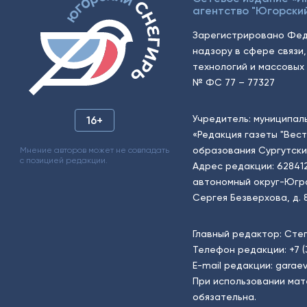
агентство "Югорский
Зарегистрировано Фед
надзору в сфере связи
технологий и массовых 
№ ФС 77 – 77327
Учредитель: муниципал
16+
«Редакция газеты "Вес
образования Сургутски
Мнение авторов может не совпадать
с позицией редакции.
Адрес редакции: 62841
автономный округ-Югра, г
Сергея Безверхова, д. 8
Главный редактор: Сте
Телефон редакции:
+7 
E-mail редакции:
garaev
При использовании мат
обязательна.