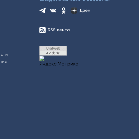
Дзен
RSS лента
ости
ение