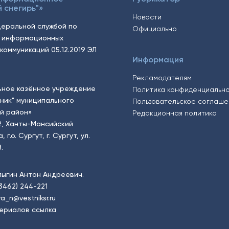
 снегирь"»
Новости
еральной службой по
Официально
, информационных
коммуникаций 05.12.2019 ЭЛ
Информация
Рекламодателям
ьное казённое учреждение
Политика конфиденциальн
тник" муниципального
Пользовательское соглаш
й район»
Редакционная политика
2, Ханты-Мансийский
.о. Сургут, г. Сургут, ул.
.
пыгин Антон Андреевич.
(3462) 244-221
a_n@vestniksr.ru
ериалов ссылка