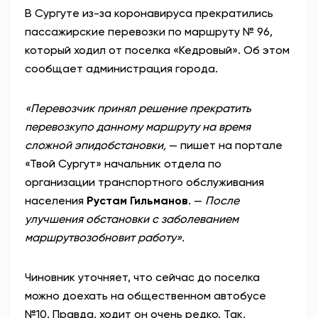
В Сургуте из-за коронавируса прекратились
АНТИТЕРРОР
пассажирские перевозки по маршруту № 96,
который ходил от поселка «Кедровый». Об этом
НОВОСТИ
сообщает администрация города.
ОФИЦИАЛЬНО
«Перевозчик принял решение прекратить
перевозкупо данному маршруту на время
сложной эпидобстановки,
— пишет на портале
80,93
93,19
«Твой Сургут» начальник отдела по
организации транспортного обслуживания
населения
Рустам Гильманов
. —
После
Вход / Регистрация
улучшения обстановки с заболеванием
маршрутвозобновит работу».
Чиновник уточняет, что сейчас до поселка
можно доехать на общественном автобусе
№10. Правда, ходит он очень редко. Так,