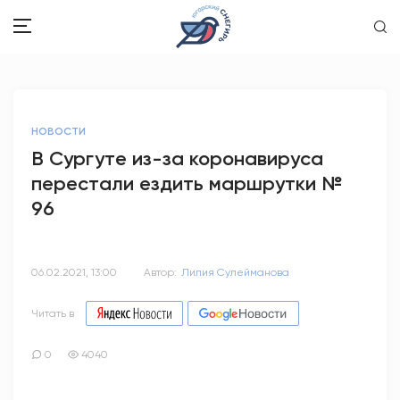
ЗДОРОВЬЕ
НОВОСТИ
ОБЩЕСТВО
В Сургуте из-за коронавируса
перестали ездить маршрутки №
ОБРАЗОВАНИЕ
96
ПСИХОЛОГИЯ
КУЛЬТУРА
06.02.2021, 13:00
Автор:
Лилия Сулейманова
СПОРТ
Читать в
ВОПРОС-ОТВЕТ
0
4040
ЭТО У НАС СЕМЕЙНОЕ