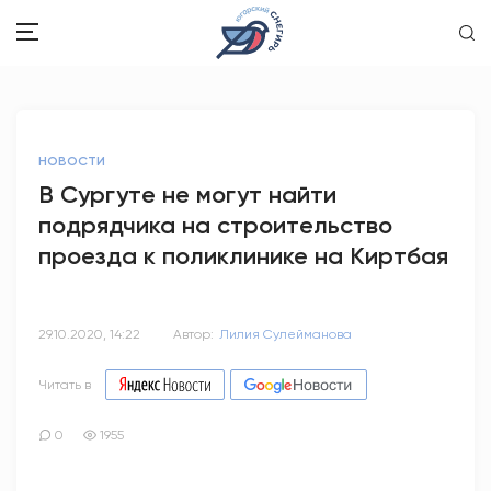
ЗДОРОВЬЕ
НОВОСТИ
ОБЩЕСТВО
В Сургуте не могут найти
подрядчика на строительство
ОБРАЗОВАНИЕ
проезда к поликлинике на Киртбая
ПСИХОЛОГИЯ
КУЛЬТУРА
29.10.2020, 14:22
Автор:
Лилия Сулейманова
СПОРТ
Читать в
ВОПРОС-ОТВЕТ
0
1955
ЭТО У НАС СЕМЕЙНОЕ