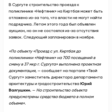
В Сургуте строительство проезда к
АНТИТЕРРОР
поликлинике «Нефтяник» на Киртбая может быть
отложено из-за того, что власти не могут найти
НОВОСТИ
подрядчика. Летом этого года был объявлен
аукцион, но он не состоялся из-за отсутствия
ОФИЦИАЛЬНО
заявок. Следующий запланирован в ноябре.
«По объекту «Проезд с ул. Киртбая до
80,93
93,19
поликлиники «Нефтяник» на 700 посещений в
смену в 37 мкр г. Сургута» выполнена проектная
документация,
— сообщает на портале «Твой
Вход / Регистрация
Сургут» заместитель директора департамента
архитектуры и градостроительства
Юрий
Валгушкин.
—
На строительство объекта
предусмотрены средства бюджета в полном
объеме».