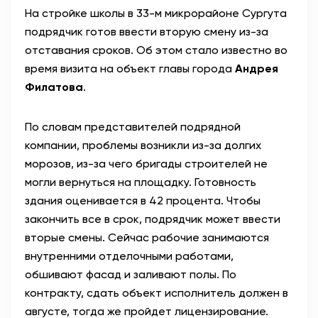
На стройке школы в 33-м микрорайоне Сургута
АНТИТЕРРОР
подрядчик готов ввести вторую смену из-за
отставания сроков. Об этом стало известно во
НОВОСТИ
время визита на объект главы города
Андрея
Филатова
.
ОФИЦИАЛЬНО
По словам представителей подрядной
компании, проблемы возникли из-за долгих
80,93
93,19
морозов, из-за чего бригады строителей не
могли вернуться на площадку. Готовность
здания оценивается в 42 процента. Чтобы
Вход / Регистрация
закончить все в срок, подрядчик может ввести
вторые смены. Сейчас рабочие занимаются
внутренними отделочными работами,
обшивают фасад и заливают полы. По
контракту, сдать объект исполнитель должен в
августе, тогда же пройдет лицензирование.