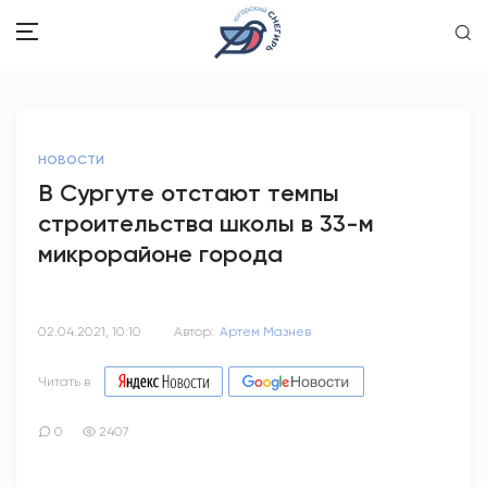
ЗДОРОВЬЕ
НОВОСТИ
ОБЩЕСТВО
В Сургуте отстают темпы
строительства школы в 33-м
ОБРАЗОВАНИЕ
микрорайоне города
ПСИХОЛОГИЯ
КУЛЬТУРА
02.04.2021, 10:10
Автор:
Артем Мазнев
СПОРТ
Читать в
ВОПРОС-ОТВЕТ
0
2407
ЭТО У НАС СЕМЕЙНОЕ