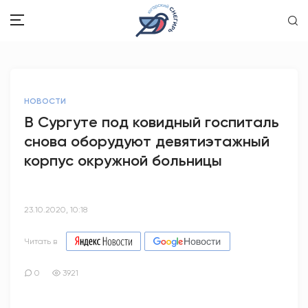
ЗДОРОВЬЕ
НОВОСТИ
ОБЩЕСТВО
В Сургуте под ковидный госпиталь
снова оборудуют девятиэтажный
ОБРАЗОВАНИЕ
корпус окружной больницы
ПСИХОЛОГИЯ
КУЛЬТУРА
23.10.2020, 10:18
СПОРТ
Читать в
ВОПРОС-ОТВЕТ
0
3921
ЭТО У НАС СЕМЕЙНОЕ