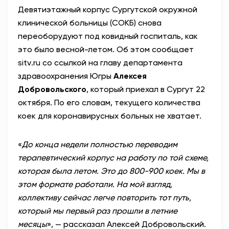
Девятиэтажный корпус Сургутской окружной
АНТИТЕРРОР
клинической больницы (СОКБ) снова
переоборудуют под ковидный госпиталь, как
НОВОСТИ
это было весной-летом. Об этом сообщает
sitv
.
ru
со ссылкой на главу департамента
ОФИЦИАЛЬНО
здравоохранения Югры
Алексея
Добровольского
, который приехал в Сургут 22
октября. По его словам, текущего количества
82,17
94,84
коек для коронавирусных больных не хватает.
«
До конца недели полностью переводим
Вход / Регистрация
терапевтический корпус на работу по той схеме,
которая была летом. Это до 800-900 коек. Мы в
этом формате работали. На мой взгляд,
коллективу сейчас легче повторить тот путь,
который мы первый раз прошли в летние
месяцы
», — рассказал Алексей Добровольский.