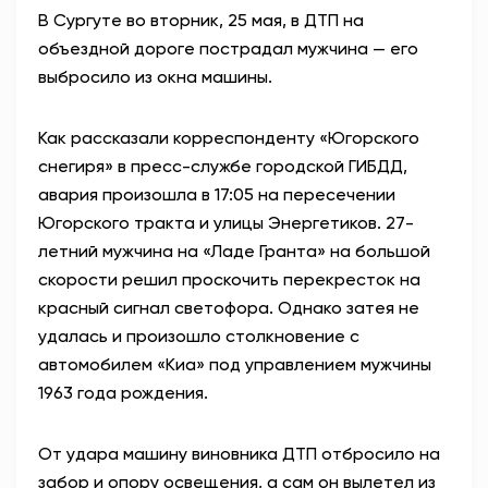
В Сургуте во вторник, 25 мая, в ДТП на
АНТИТЕРРОР
объездной дороге пострадал мужчина — его
выбросило из окна машины.
НОВОСТИ
Как рассказали корреспонденту «Югорского
ОФИЦИАЛЬНО
снегиря» в пресс-службе городской ГИБДД,
авария произошла в 17:05 на пересечении
Югорского тракта и улицы Энергетиков. 27-
82,17
94,84
летний мужчина на «Ладе Гранта» на большой
скорости решил проскочить перекресток на
красный сигнал светофора. Однако затея не
Вход / Регистрация
удалась и произошло столкновение с
автомобилем «Киа» под управлением мужчины
1963 года рождения.
От удара машину виновника ДТП отбросило на
забор и опору освещения, а сам он вылетел из