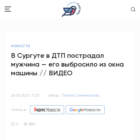
ЗДОРОВЬЕ
НОВОСТИ
ОБЩЕСТВО
В Сургуте в ДТП пострадал
мужчина — его выбросило из окна
ОБРАЗОВАНИЕ
машины // ВИДЕО
ПСИХОЛОГИЯ
КУЛЬТУРА
26.05.2021, 17:23
Автор:
Лилия Сулейманова
СПОРТ
Читать в
ВОПРОС-ОТВЕТ
0
3867
ЭТО У НАС СЕМЕЙНОЕ