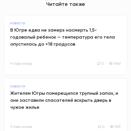
Читайте также
НОВОСТИ
В Югре едва не замерз насмерть 1,5-
годовалый ребенок — температура его тела
опустилась до +18 градусов
4 года назад
0
3466
НОВОСТИ
Жителям Югры померещился трупный запах, и
они заставили спасателей вскрыть дверь в
чужое жилье
3 года назад
0
1537