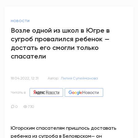
НОВОСТИ
Возле одной из школ в Югре в
сугроб провалился ребенок —
достать его смогли только
спасатели
18.04.2022, 12:31
Автор:
Лилия Сулейманова
Читать в
0
730
Югорским спасателям пришлось доставать
ребенка из сугроба в Белоярском— он