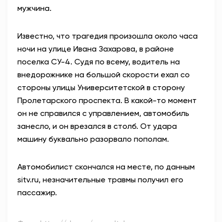
мужчина.
АНТИТЕРРОР
Известно, что трагедия произошла около часа
НОВОСТИ
ночи на улице Ивана Захарова, в районе
поселка СУ-4. Судя по всему, водитель на
ОФИЦИАЛЬНО
внедорожнике на большой скорости ехал со
стороны улицы Университетской в сторону
Пролетарского проспекта. В какой-то момент
82,17
94,84
он не справился с управлением, автомобиль
занесло, и он врезался в столб. От удара
машину буквально разорвало пополам.
Вход / Регистрация
Автомобилист скончался на месте, по данным
sitv.ru, незначительные травмы получил его
пассажир.