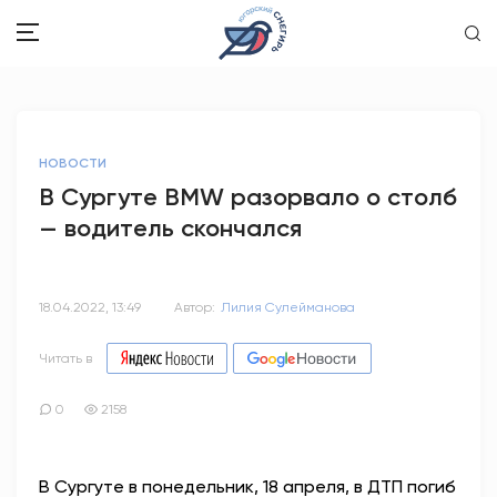
ЗДОРОВЬЕ
НОВОСТИ
ОБЩЕСТВО
В Сургуте ВMW разорвало о столб
— водитель скончался
ОБРАЗОВАНИЕ
ПСИХОЛОГИЯ
18.04.2022, 13:49
Автор:
Лилия Сулейманова
КУЛЬТУРА
Читать в
СПОРТ
0
2158
ВОПРОС-ОТВЕТ
В Сургуте в понедельник, 18 апреля, в ДТП погиб
ЭТО У НАС СЕМЕЙНОЕ