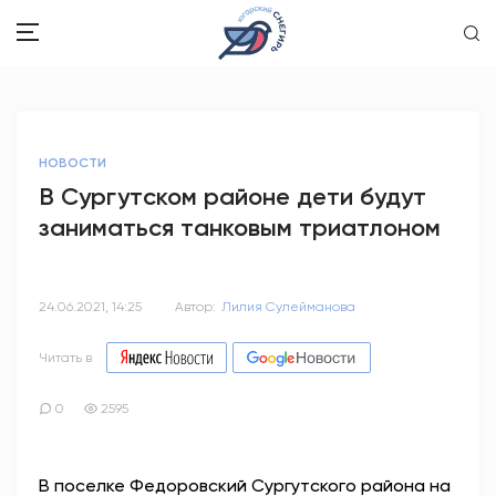
ЗДОРОВЬЕ
НОВОСТИ
ОБЩЕСТВО
В Сургутском районе дети будут
заниматься танковым триатлоном
ОБРАЗОВАНИЕ
ПСИХОЛОГИЯ
24.06.2021, 14:25
Автор:
Лилия Сулейманова
КУЛЬТУРА
Читать в
СПОРТ
0
2595
ВОПРОС-ОТВЕТ
В поселке Федоровский Сургутского района на
ЭТО У НАС СЕМЕЙНОЕ