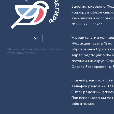
Зарегистрировано Фед
надзору в сфере связи
технологий и массовых 
№ ФС 77 – 77327
Учредитель: муниципал
16+
«Редакция газеты "Вес
образования Сургутски
Мнение авторов может не совпадать
с позицией редакции.
Адрес редакции: 62841
автономный округ-Югра, г
Сергея Безверхова, д. 8
Главный редактор: Сте
Телефон редакции:
+7 
E-mail редакции:
garaev
При использовании мат
обязательна.