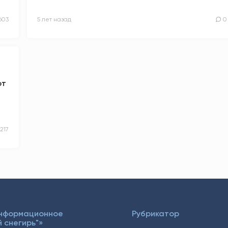
603
5 лет назад
0
от
217
Информационное
Рубрикатор
 снегирь"»