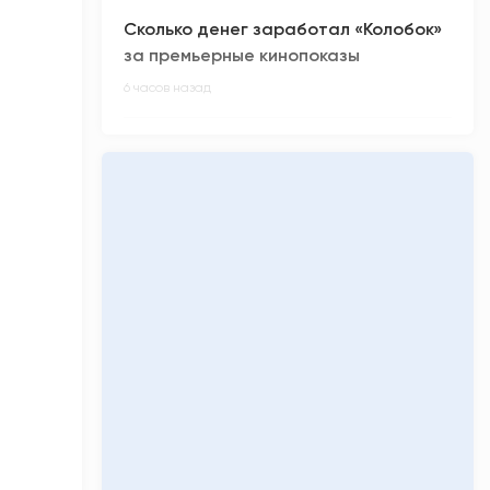
Сколько денег заработал «Колобок»
за премьерные кинопоказы
6 часов назад
Киберспортсмен из ХМАО Noticed не
смог отпраздновать день рождения
7 часов назад
Олимпиадники против ЕГЭ-
вундеркиндов: главные ужасы
приемной кампании-2026
7 часов назад
«Кинопоиск» обнулил низкий рейтинг
фильма «Последний богатырь.
Колобок»