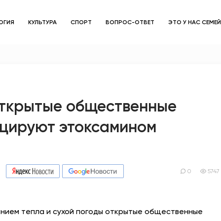
ОГИЯ
КУЛЬТУРА
СПОРТ
ВОПРОС-ОТВЕТ
ЭТО У НАС СЕМЕ
ЗДОРОВЬЕ
ОБЩЕСТВО
ОБРАЗОВАНИЕ
открытые общественные
цируют этоксамином
ПСИХОЛОГИЯ
КУЛЬТУРА
СПОРТ
0
5747
ВОПРОС-ОТВЕТ
ением тепла и сухой погоды открытые общественные
ЭТО У НАС СЕМЕЙНОЕ