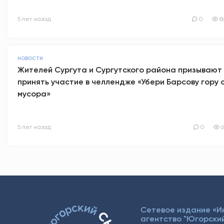
5 лет назад
0
8
НОВОСТИ
Жителей Сургута и Сургутского района призывают
принять участие в челлендже «Убери Барсову гору 
мусора»
5 лет назад
0
6
Сетевое издание «
агентство "Югорский