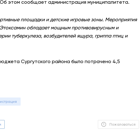
 Об этом сообщает администрация муниципалитета.
АНТИТЕРРОР
ртивные площадки и детские игровые зоны. Мероприятия
НОВОСТИ
Этоксамин обладает мощным противовирусным и
рии туберкулеза, возбудителей ящура, гриппа птиц и
ОФИЦИАЛЬНО
бюджета Сургутского района было потрачено 4,5
82,17
94,84
Вход / Регистрация
истрация
м
Пожаловаться