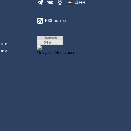
Дзен
RSS лента
ости
ение