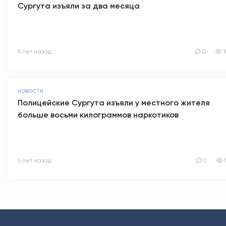
Сургута изъяли за два месяца
5 лет назад
0
1
НОВОСТИ
Полицейские Сургута изъяли у местного жителя
больше восьми килограммов наркотиков
5 лет назад
0