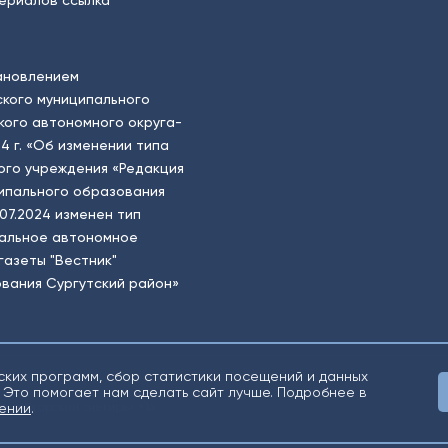
ериалов ссылка
ановлением
кого муниципального
ого автономного округа-
4 г. «Об изменении типа
ого учреждения «Редакция
ципального образования
.07.2024 изменен тип
пальное автономное
газеты "Вестник"
вания Сургутский район»
ских программ, сбор статистики посещений и данных
 Это помогает нам сделать сайт лучше. Подробнее в
о «Югорский снегирь» +16
ении
.