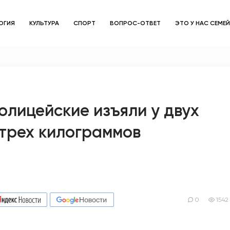
ОГИЯ
КУЛЬТУРА
СПОРТ
ВОПРОС-ОТВЕТ
ЭТО У НАС СЕМЕ
ЗДОРОВЬЕ
ОБЩЕСТВО
ОБРАЗОВАНИЕ
олицейские изъяли у двух
трех килограммов
ПСИХОЛОГИЯ
КУЛЬТУРА
СПОРТ
ВОПРОС-ОТВЕТ
0
1542
ЭТО У НАС СЕМЕЙНОЕ