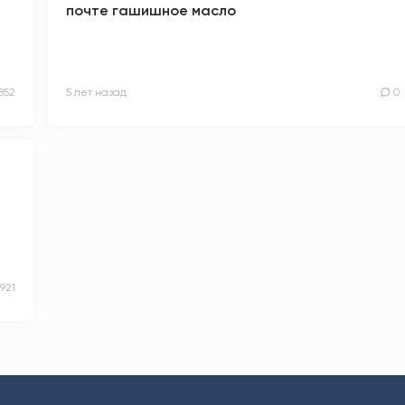
почте гашишное масло
852
5 лет назад
0
1921