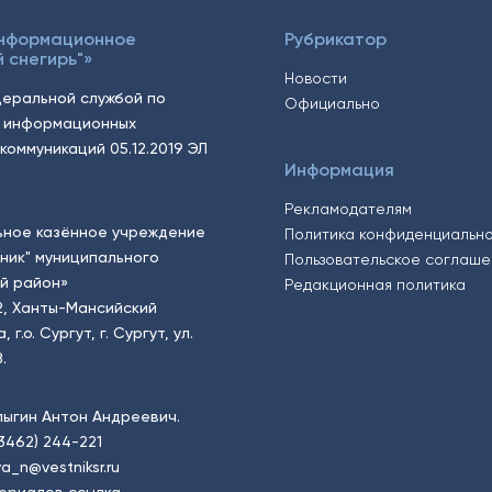
Информационное
Рубрикатор
 снегирь"»
Новости
еральной службой по
Официально
, информационных
коммуникаций 05.12.2019 ЭЛ
Информация
Рекламодателям
ьное казённое учреждение
Политика конфиденциальн
тник" муниципального
Пользовательское соглаш
й район»
Редакционная политика
2, Ханты-Мансийский
.о. Сургут, г. Сургут, ул.
.
пыгин Антон Андреевич.
(3462) 244-221
a_n@vestniksr.ru