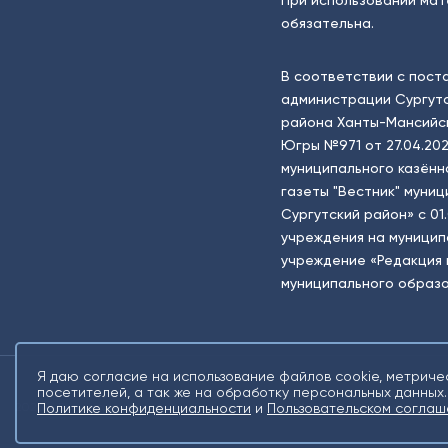
При использовании мат
обязательна.
В соответствии с пост
администрации Сургутс
района Ханты-Мансийск
Югры №971 от 27.04.202
муниципального казённ
газеты "Вестник" муни
Сургутский район» с 01
учреждения на муници
учреждение «Редакция 
муниципального образо
Я даю согласие на использование файлов cookie, метриче
посетителей, а так же на обработку персональных данных.
2026 © Все права защищены. Сетевое издание Информационное агентств
Политике конфиденциальности
и
Пользовательском соглаш