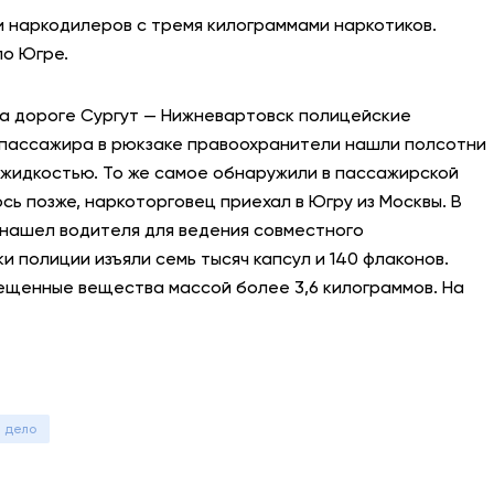
 наркодилеров с тремя килограммами наркотиков.
АНТИТЕРРОР
о Югре.
НОВОСТИ
на дороге Сургут — Нижневартовск полицейские
 пассажира в рюкзаке правоохранители нашли полсотни
ОФИЦИАЛЬНО
с жидкостью. То же самое обнаружили в пассажирской
сь позже, наркоторговец приехал в Югру из Москвы. В
 нашел водителя для ведения совместного
82,17
94,84
 полиции изъяли семь тысяч капсул и 140 флаконов.
ещенные вещества массой более 3,6 килограммов. На
Вход / Регистрация
е дело