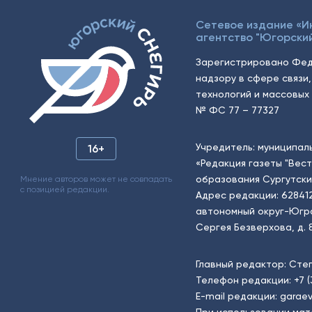
Сетевое издание «
агентство "Югорский
Зарегистрировано Фед
надзору в сфере связи
технологий и массовых 
№ ФС 77 – 77327
Учредитель: муниципал
16+
«Редакция газеты "Вес
образования Сургутски
Мнение авторов может не совпадать
с позицией редакции.
Адрес редакции: 62841
автономный округ-Югра, г
Сергея Безверхова, д. 8
Главный редактор: Сте
Телефон редакции:
+7 
E-mail редакции:
garaev