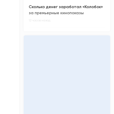
Сколько денег заработал «Колобок»
за премьерные кинопоказы
12 часов назад
Киберспортсмен из ХМАО Noticed не
смог отпраздновать день рождения
13 часов назад
Олимпиадники против ЕГЭ-
вундеркиндов: главные ужасы
приемной кампании-2026
14 часов назад
«Кинопоиск» обнулил низкий рейтинг
фильма «Последний богатырь.
Колобок»