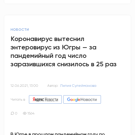
НОВОСТИ
Коронавирус вытеснил
энтеровирус из Югры — за
пандемийный год число
заразившихся снизилось в 25 раз
12.06.2021, 13:00
Автор:
Лилия Сулейманова
Читать в
0
1564
В Югре в прошлом пандемийном году по