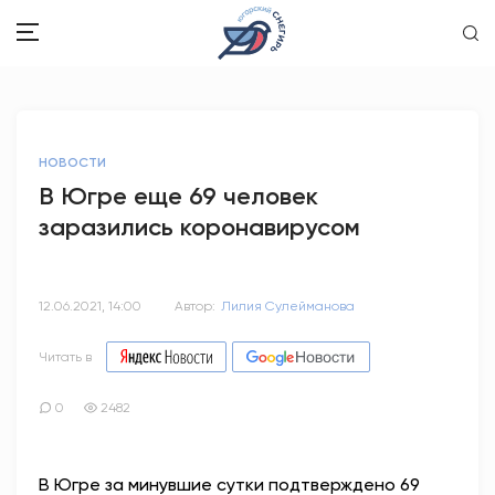
ЗДОРОВЬЕ
НОВОСТИ
ОБЩЕСТВО
В Югре еще 69 человек
заразились коронавирусом
ОБРАЗОВАНИЕ
ПСИХОЛОГИЯ
12.06.2021, 14:00
Автор:
Лилия Сулейманова
КУЛЬТУРА
Читать в
СПОРТ
0
2482
ВОПРОС-ОТВЕТ
В Югре за минувшие сутки подтверждено 69
ЭТО У НАС СЕМЕЙНОЕ