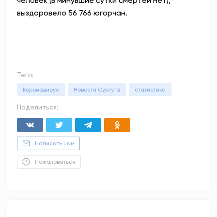
человек (в минувшие сутки смертей нет),
выздоровело 56 766 югорчан.⁣
Теги:
Коронавирус
Новости Сургута
статистика
Поделиться:
Написать нам
Пожаловаться