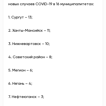
новых случаев COVID-19 в 16 муниципалитетах:⁣
АНТИТЕРРОР
1. Сургут – 13;⁣
НОВОСТИ
2. Ханты-Мансийск – 11;⁣
ОФИЦИАЛЬНО
3. Нижневартовск – 10;⁣
82,17
94,84
4. Советский район – 8;⁣
Вход / Регистрация
5. Мегион – 6;⁣
6. Нягань – 4;⁣
7. Нефтеюганск – 3;⁣