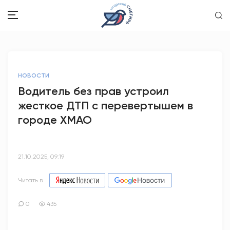
ЗДОРОВЬЕ
НОВОСТИ
ОБЩЕСТВО
Водитель без прав устроил
жесткое ДТП с перевертышем в
ОБРАЗОВАНИЕ
городе ХМАО
ПСИХОЛОГИЯ
КУЛЬТУРА
21.10.2025, 09:19
СПОРТ
Читать в
ВОПРОС-ОТВЕТ
0
435
ЭТО У НАС СЕМЕЙНОЕ