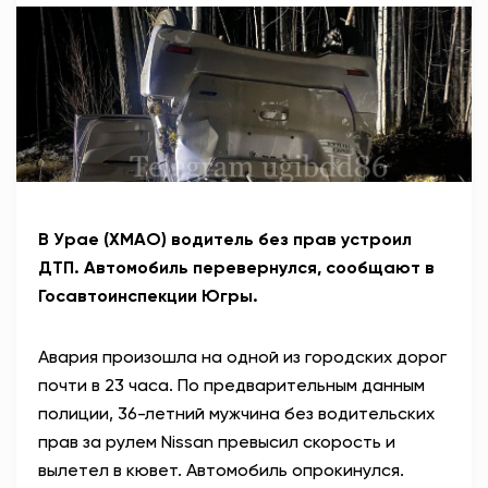
АНТИТЕРРОР
НОВОСТИ
ОФИЦИАЛЬНО
82,17
94,84
В Урае (ХМАО) водитель без прав устроил
ДТП. Автомобиль перевернулся, сообщают в
Госавтоинспекции Югры.
Вход / Регистрация
Авария произошла на одной из городских дорог
почти в 23 часа. По предварительным данным
полиции, 36-летний мужчина без водительских
прав за рулем
Nissan превысил скорость и
вылетел в кювет. Автомобиль опрокинулся.