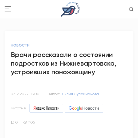
ЗДОРОВЬЕ
НОВОСТИ
ОБЩЕСТВО
Врачи рассказали о состоянии
подростков из Нижневартовска,
ОБРАЗОВАНИЕ
устроивших поножовщину
ПСИХОЛОГИЯ
КУЛЬТУРА
07.12.2022, 13:00
Автор:
Лилия Сулейманова
СПОРТ
Читать в
ВОПРОС-ОТВЕТ
0
1105
ЭТО У НАС СЕМЕЙНОЕ