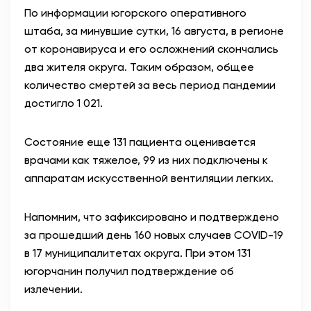
По информации югорского оперативного
АНТИТЕРРОР
штаба, за минувшие сутки, 16 августа, в регионе
от коронавируса и его осложнений скончались
НОВОСТИ
два жителя округа. Таким образом, общее
количество смертей за весь период пандемии
ОФИЦИАЛЬНО
достигло 1 021.
Состояние еще 131 пациента оценивается
81,41
94,06
врачами как тяжелое, 99 из них подключены к
аппаратам искусственной вентиляции легких.
Вход / Регистрация
Напомним, что зафиксировано и подтверждено
за прошедший день 160 новых случаев COVID-19
в 17 муниципалитетах округа. При этом 131
югорчанин получил подтверждение об
излечении.