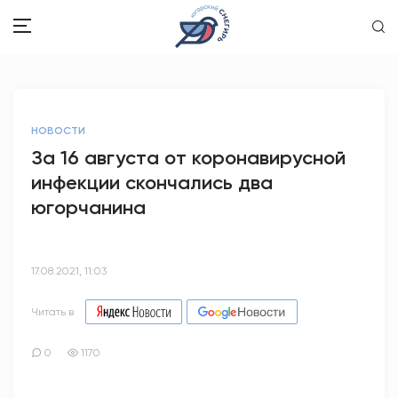
ЗДОРОВЬЕ
НОВОСТИ
ОБЩЕСТВО
За 16 августа от коронавирусной
инфекции скончались два
ОБРАЗОВАНИЕ
югорчанина
ПСИХОЛОГИЯ
КУЛЬТУРА
17.08.2021, 11:03
СПОРТ
Читать в
ВОПРОС-ОТВЕТ
0
1170
ЭТО У НАС СЕМЕЙНОЕ