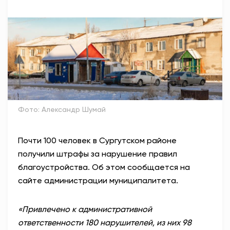
АНТИТЕРРОР
НОВОСТИ
ОФИЦИАЛЬНО
Фото: Александр Шумай
81,41
94,06
Почти 100 человек в Сургутском районе
Вход / Регистрация
получили штрафы за нарушение правил
благоустройства. Об этом сообщается на
сайте администрации муниципалитета.
«Привлечено к административной
ответственности 180 нарушителей, из них 98