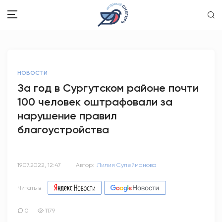
ЗДОРОВЬЕ
НОВОСТИ
ОБЩЕСТВО
За год в Сургутском районе почти
100 человек оштрафовали за
ОБРАЗОВАНИЕ
нарушение правил
ПСИХОЛОГИЯ
благоустройства
КУЛЬТУРА
19.07.2022, 12:47
Автор:
Лилия Сулейманова
СПОРТ
Читать в
ВОПРОС-ОТВЕТ
0
1179
ЭТО У НАС СЕМЕЙНОЕ