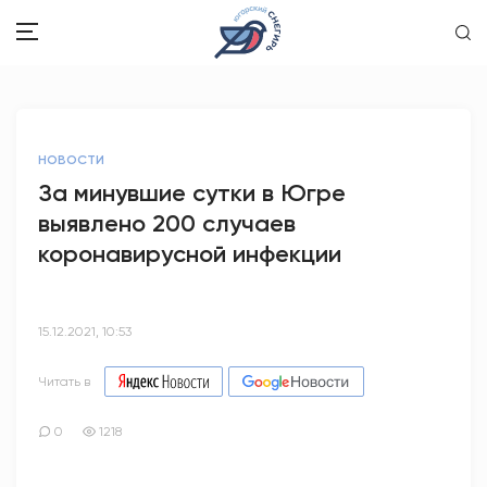
ЗДОРОВЬЕ
НОВОСТИ
ОБЩЕСТВО
За минувшие сутки в Югре
выявлено 200 случаев
ОБРАЗОВАНИЕ
коронавирусной инфекции
ПСИХОЛОГИЯ
КУЛЬТУРА
15.12.2021, 10:53
СПОРТ
Читать в
ВОПРОС-ОТВЕТ
0
1218
ЭТО У НАС СЕМЕЙНОЕ