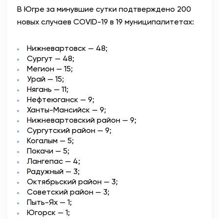
В Югре за минувшие сутки подтверждено 200
АНТИТЕРРОР
новых случаев COVID-19 в 19 муниципалитетах:
НОВОСТИ
Нижневартовск — 48;
Сургут — 48;
ОФИЦИАЛЬНО
Мегион — 15;
Урай — 15;
Нягань — 11;
Нефтеюганск — 9;
82,17
94,84
Ханты-Мансийск — 9;
Нижневартовский район — 9;
Сургутский район — 9;
Когалым — 5;
Вход / Регистрация
Покачи — 5;
Лангепас — 4;
Радужный — 3;
Октябрьский район — 3;
Советский район — 3;
Пыть-Ях — 1;
Югорск — 1;