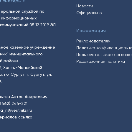
 снегирь"»
Новости
еральной службой по
Официально
, информационных
коммуникаций 05.12.2019 ЭЛ
Информация
Рекламодателям
ьное казённое учреждение
Политика конфиденциальн
тник" муниципального
Пользовательское соглаш
й район»
Редакционная политика
2, Ханты-Мансийский
.о. Сургут, г. Сургут, ул.
.
пыгин Антон Андреевич.
(3462) 244-221
a_n@vestniksr.ru
ериалов ссылка