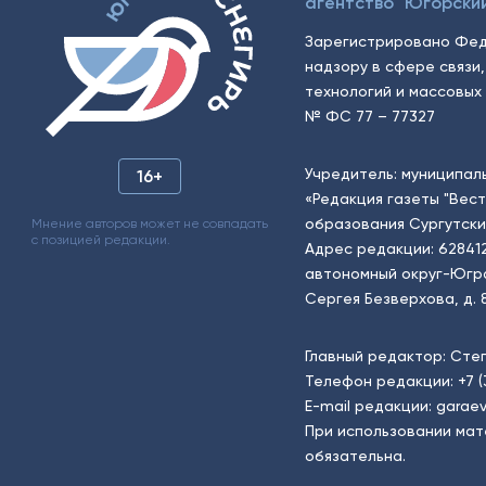
агентство "Югорский
Зарегистрировано Фед
надзору в сфере связи
технологий и массовых 
№ ФС 77 – 77327
Учредитель: муниципал
16+
«Редакция газеты "Вес
образования Сургутски
Мнение авторов может не совпадать
с позицией редакции.
Адрес редакции: 62841
автономный округ-Югра, г
Сергея Безверхова, д. 8
Главный редактор: Сте
Телефон редакции:
+7 
E-mail редакции:
garaev
При использовании мат
обязательна.