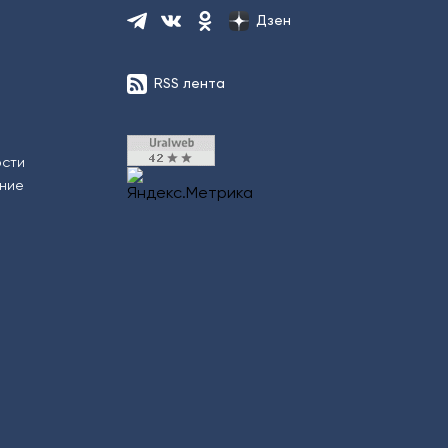
Дзен
RSS лента
ости
ение