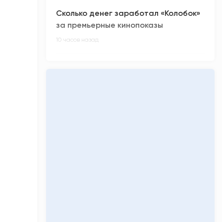
Сколько денег заработал «Колобок»
за премьерные кинопоказы
10 часов назад
Киберспортсмен из ХМАО Noticed не
смог отпраздновать день рождения
11 часов назад
Олимпиадники против ЕГЭ-
вундеркиндов: главные ужасы
приемной кампании-2026
11 часов назад
«Кинопоиск» обнулил низкий рейтинг
фильма «Последний богатырь.
Колобок»