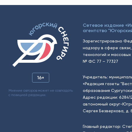
Сетевое издание «
агентство "Югорский
Зарегистрировано Фед
надзору в сфере связи
технологий и массовых 
№ ФС 77 – 77327
Учредитель: муниципал
16+
«Редакция газеты "Вес
образования Сургутски
Мнение авторов может не совпадать
с позицией редакции.
Адрес редакции: 62841
автономный округ-Югра, г
Сергея Безверхова, д. 8
Главный редактор: Сте