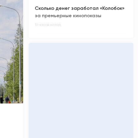
Сколько денег заработал «Колобок»
за премьерные кинопоказы
16 часов назад
Киберспортсмен из ХМАО Noticed не
смог отпраздновать день рождения
17 часов назад
Олимпиадники против ЕГЭ-
вундеркиндов: главные ужасы
приемной кампании-2026
17 часов назад
«Кинопоиск» обнулил низкий рейтинг
фильма «Последний богатырь.
Колобок»