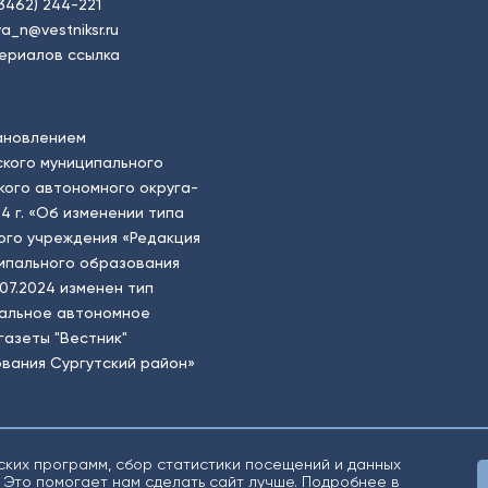
(3462) 244-221
a_n@vestniksr.ru
ериалов ссылка
ановлением
кого муниципального
ого автономного округа-
4 г. «Об изменении типа
ого учреждения «Редакция
ципального образования
.07.2024 изменен тип
пальное автономное
газеты "Вестник"
вания Сургутский район»
ских программ, сбор статистики посещений и данных
 Это помогает нам сделать сайт лучше. Подробнее в