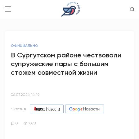
ЗДОРОВЬЕ
ОФИЦИАЛЬНО
ОБЩЕСТВО
В Сургутском районе чествовали
супружеские пары с большим
ОБРАЗОВАНИЕ
стажем совместной жизни
ПСИХОЛОГИЯ
КУЛЬТУРА
06.07.2026, 16:49
СПОРТ
Читать в
ВОПРОС-ОТВЕТ
0
1078
ЭТО У НАС СЕМЕЙНОЕ